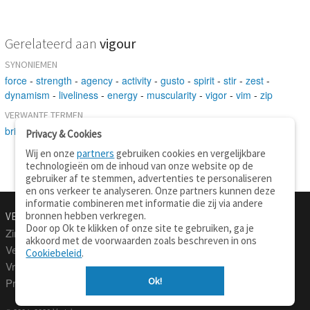
Gerelateerd aan
vigour
SYNONIEMEN
force
-
strength
-
agency
-
activity
-
gusto
-
spirit
-
stir
-
zest
-
dynamism
-
liveliness
-
energy
-
muscularity
-
vigor
-
vim
-
zip
VERWANTE TERMEN
brightness
-
gusto
-
development
-
force
-
ability
-
terseness
Privacy & Cookies
Wij en onze
partners
gebruiken cookies en vergelijkbare
technologieën om de inhoud van onze website op de
gebruiker af te stemmen, advertenties te personaliseren
en ons verkeer te analyseren. Onze partners kunnen deze
informatie combineren met informatie die zij via andere
bronnen hebben verkregen.
VERTALEN.NU
OVER
Door op Ok te klikken of onze site te gebruiken, ga je
Zinnen vertalen
Over deze site
akkoord met de voorwaarden zoals beschreven in ons
Verklarend woordenboek
Contact
Cookiebeleid
.
Vraagbaak
Privacy
Ok!
Professionele vertaling