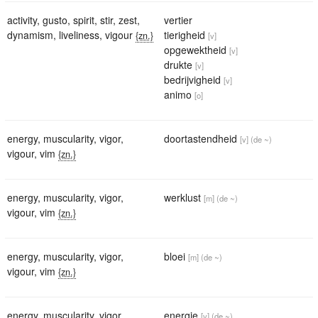
activity
,
gusto
,
spirit
,
stir
,
zest
,
vertier
dynamism
,
liveliness
,
vigour
tierigheid
{zn.}
[v]
opgewektheid
[v]
drukte
[v]
bedrijvigheid
[v]
animo
[o]
energy
,
muscularity
,
vigor
,
doortastendheid
[v]
(de ~)
vigour
,
vim
{zn.}
energy
,
muscularity
,
vigor
,
werklust
[m]
(de ~)
vigour
,
vim
{zn.}
energy
,
muscularity
,
vigor
,
bloei
[m]
(de ~)
vigour
,
vim
{zn.}
energy
,
muscularity
,
vigor
,
energie
[v]
(de ~)