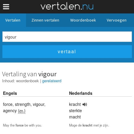
Vertalen
Zinnen vertalen
Woordenboek
Vervoegen
Vertaling van
vigour
Inhoud:
woordenboek
|
gerelateerd
Engels
Nederlands
force
,
strength
,
vigour
,
kracht
agency
sterkte
{zn.}
macht
May the
force
be with you.
Moge de
kracht
met je zijn.