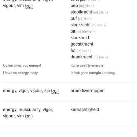
vigour
,
vim
pep
{zn.}
[m]
(de ~)
stootkracht
[m]
(de ~)
puf
[v]
(de ~)
slagkracht
[m]
(de ~)
pit
[m]
(de/het ~)
kloekheid
geestkracht
fut
[m]
(de ~)
daadkracht
[m]
(de ~)
Coffee gives you
energy
!
Koffie geeft je
energie
!
I have no
energy
today.
Ik heb geen
energie
vandaag.
energy
,
vigor
,
vigour
,
zip
arbeidsvermogen
{zn.}
energy
,
muscularity
,
vigor
,
kernachtigheid
vigour
,
vim
{zn.}