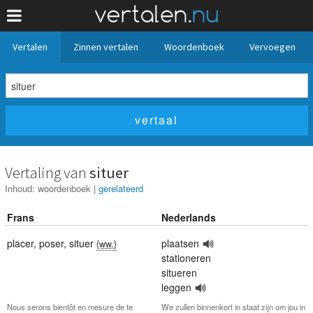
Vertalen
Zinnen vertalen
Woordenboek
Vervoegen
Vertaling van
situer
Inhoud:
woordenboek
|
gerelateerd
Frans
Nederlands
placer
,
poser
,
situer
plaatsen
{ww.}
stationeren
situeren
leggen
Nous serons bientôt en mesure de te
We zullen binnenkort in staat zijn om jou in