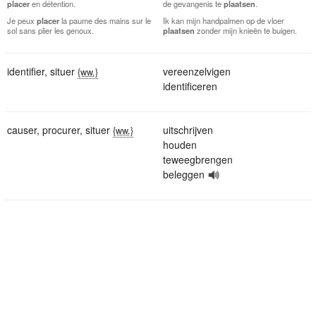
placer
en détention.
de gevangenis te
plaatsen
.
Je peux
placer
la paume des mains sur le
Ik kan mijn handpalmen op de vloer
sol sans plier les genoux.
plaatsen
zonder mijn knieën te buigen.
identifier
,
situer
vereenzelvigen
{ww.}
identificeren
causer
,
procurer
,
situer
uitschrijven
{ww.}
houden
teweegbrengen
beleggen