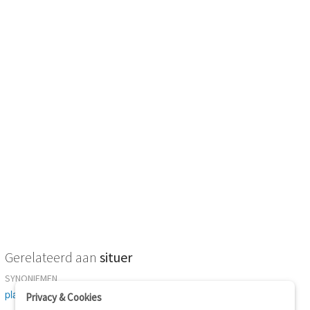
Gerelateerd aan
situer
SYNONIEMEN
placer
-
poser
-
identifier
-
causer
-
procurer
Privacy & Cookies