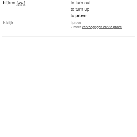
blijken
to turn out
{ww.}
to turn up
to prove
ik
blijk
I
prove
» meer
vervoegingen van to prove