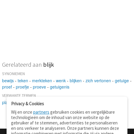
Gerelateerd aan
blijk
SYNONIEMEN
bewijs
-
teken
-
merkteken
-
wenk
-
blijken
-
zich vertonen
-
getuige
-
proef
-
proefje
-
proeve
-
getuigenis
VERWANTE TERMEN
plaatsvinden
Privacy & Cookies
Wij en onze
partners
gebruiken cookies en vergelijkbare
technologieën om de inhoud van onze website op de
gebruiker af te stemmen, advertenties te personaliseren
en ons verkeer te analyseren. Onze partners kunnen deze
informatie combineren met informatie die zij via andere