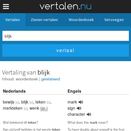
Vertalen
Zinnen vertalen
Woordenboek
Vervoegen
Vertaling van
blijk
Inhoud:
woordenboek
|
gerelateerd
Nederlands
Engels
bewijs
,
blijk
,
teken
,
mark
[o]
[o]
[o]
merkteken
,
wenk
sign
{zn.}
[o]
character
Wat betekend dit
teken
?
What does this
mark
mean?
Aan zichzelf twijfelen is het eerste
teken
To have doubts about oneself is the first