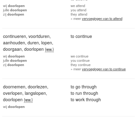
wij
doorlopen
we
attend
jullie
doorlopen
you
attend
zij
doorlopen
they
attend
» meer
vervoegingen van to attend
continueren
,
voortduren
,
to continue
aanhouden
,
duren
,
lopen
,
doorgaan
,
doorlopen
{ww.}
wij
doorlopen
we
continue
jullie
doorlopen
you
continue
zij
doorlopen
they
continue
» meer
vervoegingen van to continue
doornemen
,
doorlezen
,
to go through
overlopen
,
langslopen
,
to run through
doorlopen
to work through
{ww.}
wij
doorlopen