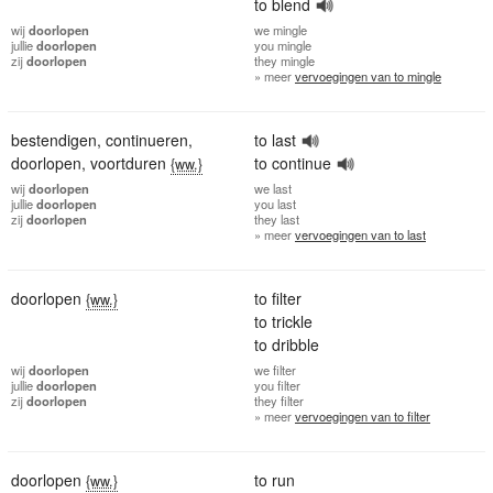
to blend
wij
doorlopen
we
mingle
jullie
doorlopen
you
mingle
zij
doorlopen
they
mingle
» meer
vervoegingen van to mingle
bestendigen
,
continueren
,
to last
doorlopen
,
voortduren
to continue
{ww.}
wij
doorlopen
we
last
jullie
doorlopen
you
last
zij
doorlopen
they
last
» meer
vervoegingen van to last
doorlopen
to filter
{ww.}
to trickle
to dribble
wij
doorlopen
we
filter
jullie
doorlopen
you
filter
zij
doorlopen
they
filter
» meer
vervoegingen van to filter
doorlopen
to run
{ww.}