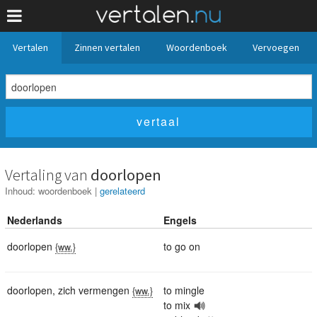
Vertalen
Zinnen vertalen
Woordenboek
Vervoegen
Vertaling van
doorlopen
Inhoud:
woordenboek
|
gerelateerd
Nederlands
Engels
doorlopen
to go on
{ww.}
doorlopen
,
zich vermengen
to mingle
{ww.}
to mix