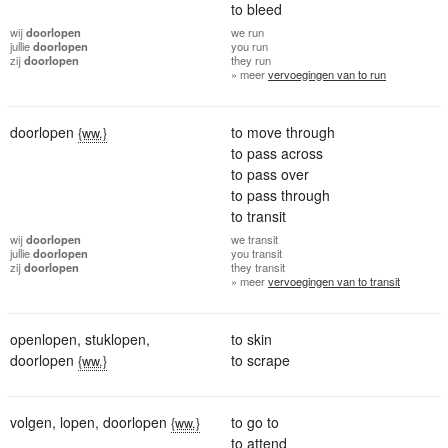
to bleed
wij
doorlopen
we
run
jullie
doorlopen
you
run
zij
doorlopen
they
run
» meer
vervoegingen van to run
doorlopen
to move through
{ww.}
to pass across
to pass over
to pass through
to transit
wij
doorlopen
we
transit
jullie
doorlopen
you
transit
zij
doorlopen
they
transit
» meer
vervoegingen van to transit
openlopen
,
stuklopen
,
to skin
doorlopen
to scrape
{ww.}
volgen
,
lopen
,
doorlopen
to go to
{ww.}
to attend