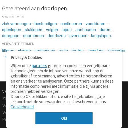
Gerelateerd aan
doorlopen
SYNONIEMEN
zich vermengen
-
bestendigen
-
continueren
-
voortduren
-
openlopen
-
stuklopen
-
volgen
-
lopen
-
aanhouden
-
duren
-
doorgaan
-
doornemen
-
doorlezen
-
overlopen
-
langslopen
VERWANTE TERMEN
filteren
-
vloeien
-
vermengen
-
gaan
-
mollen
-
meedoen
-
passeren
-
lezen
Privacy & Cookies
Wij en onze
partners
gebruiken cookies en vergelijkbare
technologieën om de inhoud van onze website op de
gebruiker af te stemmen, advertenties te personaliseren
en ons verkeer te analyseren. Onze partners kunnen deze
informatie combineren met informatie die zij via andere
bronnen hebben verkregen.
VERTALEN.NU
OVER
Door op Ok te klikken of onze site te gebruiken, ga je
Zinnen vertalen
Over deze site
akkoord met de voorwaarden zoals beschreven in ons
Verklarend woordenboek
Contact
Cookiebeleid
.
Vraagbaak
Privacy
Ok!
Professionele vertaling