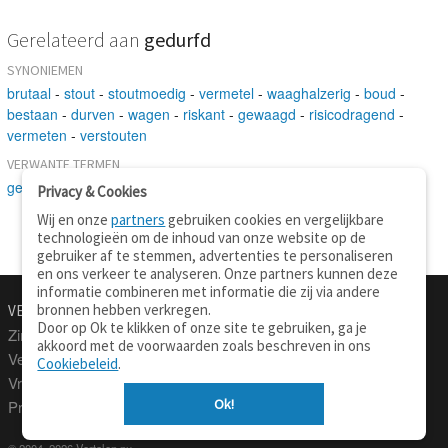
Gerelateerd aan
gedurfd
SYNONIEMEN
brutaal
-
stout
-
stoutmoedig
-
vermetel
-
waaghalzerig
-
boud
-
bestaan
-
durven
-
wagen
-
riskant
-
gewaagd
-
risicodragend
-
vermeten
-
verstouten
VERWANTE TERMEN
gevaarvol
-
doen
Privacy & Cookies
Wij en onze
partners
gebruiken cookies en vergelijkbare
technologieën om de inhoud van onze website op de
gebruiker af te stemmen, advertenties te personaliseren
en ons verkeer te analyseren. Onze partners kunnen deze
informatie combineren met informatie die zij via andere
bronnen hebben verkregen.
VERTALEN.NU
OVER
Door op Ok te klikken of onze site te gebruiken, ga je
Zinnen vertalen
Over deze site
akkoord met de voorwaarden zoals beschreven in ons
Verklarend woordenboek
Contact
Cookiebeleid
.
Vraagbaak
Privacy
Ok!
Professionele vertaling
© 2004–2026 Vertalen.nu