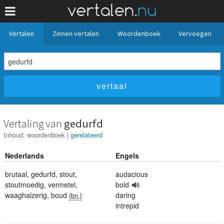
Vertalen
Zinnen vertalen
Woordenboek
Vervoegen
Vertaling van
gedurfd
Inhoud:
woordenboek
|
gerelateerd
Nederlands
Engels
brutaal
,
gedurfd
,
stout
,
audacious
stoutmoedig
,
vermetel
,
bold
waaghalzerig
,
boud
daring
{bn.}
intrepid