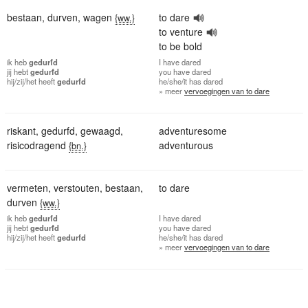
bestaan
,
durven
,
wagen
to dare
{ww.}
to venture
to be bold
ik
heb
gedurfd
I
have dared
jij
hebt
gedurfd
you
have dared
hij/zij/het
heeft
gedurfd
he/she/it
has dared
» meer
vervoegingen van to dare
riskant
,
gedurfd
,
gewaagd
,
adventuresome
risicodragend
adventurous
{bn.}
vermeten
,
verstouten
,
bestaan
,
to dare
durven
{ww.}
ik
heb
gedurfd
I
have dared
jij
hebt
gedurfd
you
have dared
hij/zij/het
heeft
gedurfd
he/she/it
has dared
» meer
vervoegingen van to dare