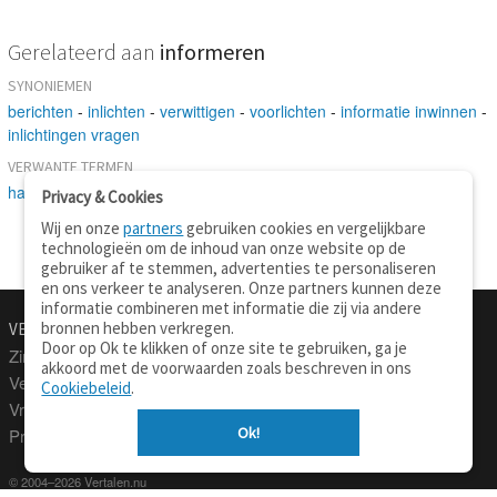
Gerelateerd aan
informeren
SYNONIEMEN
berichten
-
inlichten
-
verwittigen
-
voorlichten
-
informatie inwinnen
-
inlichtingen vragen
VERWANTE TERMEN
handelen
-
vragen
-
verrichten
Privacy & Cookies
Wij en onze
partners
gebruiken cookies en vergelijkbare
technologieën om de inhoud van onze website op de
gebruiker af te stemmen, advertenties te personaliseren
en ons verkeer te analyseren. Onze partners kunnen deze
informatie combineren met informatie die zij via andere
bronnen hebben verkregen.
VERTALEN.NU
OVER
Door op Ok te klikken of onze site te gebruiken, ga je
Zinnen vertalen
Over deze site
akkoord met de voorwaarden zoals beschreven in ons
Verklarend woordenboek
Contact
Cookiebeleid
.
Vraagbaak
Privacy
Ok!
Professionele vertaling
© 2004–2026 Vertalen.nu