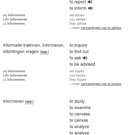
to report
to inform
wij
informeren
we
advise
jullie
informeren
you
advise
zij
informeren
they
advise
» meer
vervoegingen van to advise
informatie inwinnen
,
informeren
,
to inquire
inlichtingen vragen
to find out
{ww.}
to ask
to be advised
wij
informeren
we
inquire
jullie
informeren
you
inquire
zij
informeren
they
inquire
» meer
vervoegingen van to inquire
informeren
to study
{ww.}
to examine
to canvass
to canvas
to analyze
to analyse