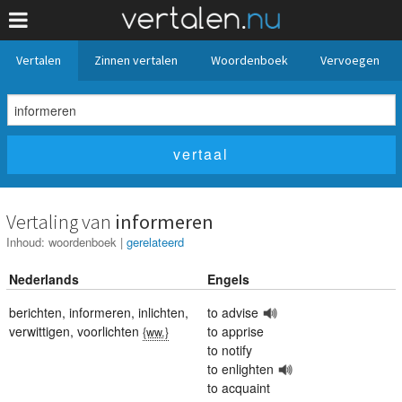
Vertalen
Zinnen vertalen
Woordenboek
Vervoegen
Vertaling van
informeren
Inhoud:
woordenboek
|
gerelateerd
Nederlands
Engels
berichten
,
informeren
,
inlichten
,
to advise
verwittigen
,
voorlichten
to apprise
{ww.}
to notify
to enlighten
to acquaint