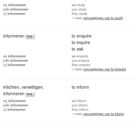
wij
informeren
we
study
jullie
informeren
you
study
zij
informeren
they
study
» meer
vervoegingen van to study
informeren
to enquire
{ww.}
to inquire
to ask
wij
informeren
we
enquire
jullie
informeren
you
enquire
zij
informeren
they
enquire
» meer
vervoegingen van to enquire
inlichten
,
verwittigen
,
to inform
informeren
{ww.}
wij
informeren
we
inform
jullie
informeren
you
inform
zij
informeren
they
inform
» meer
vervoegingen van to inform