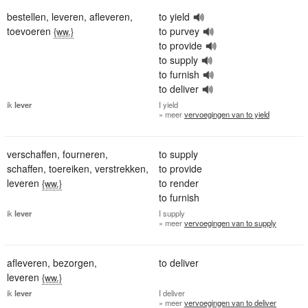
bestellen
,
leveren
,
afleveren
,
to yield
toevoeren
to purvey
{ww.}
to provide
to supply
to furnish
to deliver
ik
lever
I
yield
» meer
vervoegingen van to yield
verschaffen
,
fourneren
,
to supply
schaffen
,
toereiken
,
verstrekken
,
to provide
leveren
to render
{ww.}
to furnish
ik
lever
I
supply
» meer
vervoegingen van to supply
afleveren
,
bezorgen
,
to deliver
leveren
{ww.}
ik
lever
I
deliver
» meer
vervoegingen van to deliver