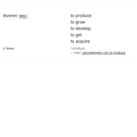
leveren
to produce
{ww.}
to grow
to develop
to get
to acquire
ik
lever
I
produce
» meer
vervoegingen van to produce