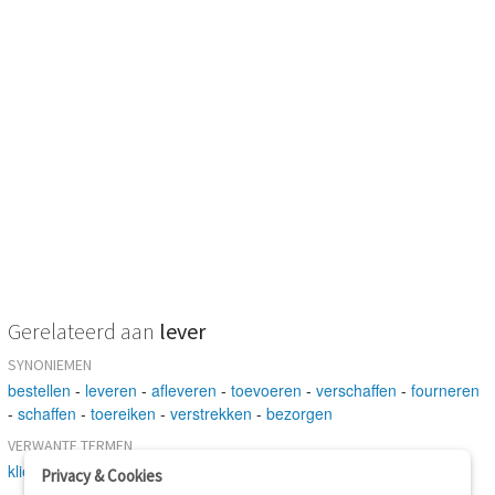
Gerelateerd aan
lever
SYNONIEMEN
bestellen
-
leveren
-
afleveren
-
toevoeren
-
verschaffen
-
fourneren
-
schaffen
-
toereiken
-
verstrekken
-
bezorgen
VERWANTE TERMEN
klier
-
vlees
-
geven
-
veroorzaken
-
brengen
-
handelen
-
lever
Privacy & Cookies