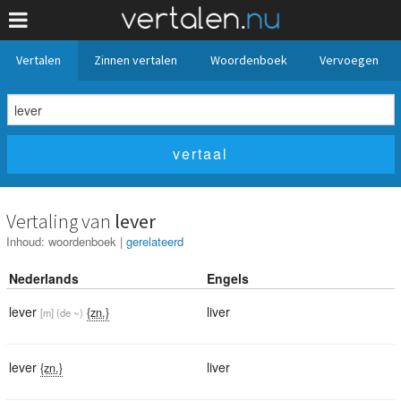
Vertalen
Zinnen vertalen
Woordenboek
Vervoegen
Vertaling van
lever
Inhoud:
woordenboek
|
gerelateerd
Nederlands
Engels
lever
liver
{zn.}
[m]
(de ~)
lever
liver
{zn.}