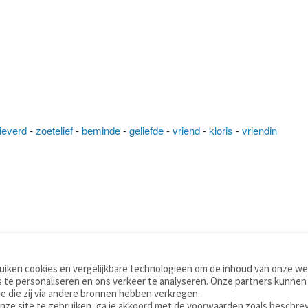
lieverd
-
zoetelief
-
beminde
-
geliefde
-
vriend
-
kloris
-
vriendin
iken cookies en vergelijkbare technologieën om de inhoud van onze web
TOOLS
WOORDENBOEKEN
 te personaliseren en ons verkeer te analyseren. Onze partners kunnen
Apps
Nederlands - Engels
e die zij via andere bronnen hebben verkregen.
Mobiel
Nederlands - Duits
onze site te gebruiken, ga je akkoord met de voorwaarden zoals beschre