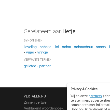
Gerelateerd aan
liefje
SYNONIEMEN
lieveling
-
schatje
-
lief
-
schat
-
schattebout
-
snoes
-
-
vrijer
-
vrindje
VERWANTE TERMEN
geliefde
-
partner
Privacy & Cookies
Wij en onze
partners
gebru
VERTALEN.NU
OVER
te stemmen, advertenties
Zinnen vertalen
Over deze site
combineren met informati
Verklarend woordenboek
Contact
Door op Ok te klikken of 