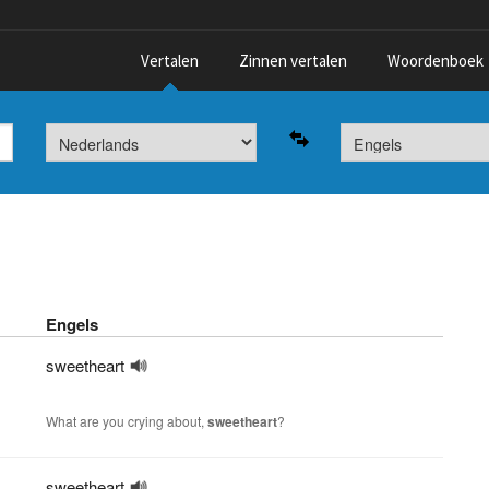
Vertalen
Zinnen vertalen
Woordenboek
Engels
sweetheart
What are you crying about,
sweetheart
?
sweetheart