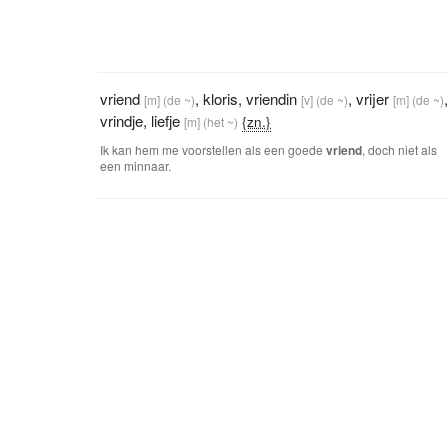
vriend
,
kloris
,
vriendin
,
vrijer
[m]
(de ~)
[v]
(de ~)
[m]
(de ~)
vrindje
,
liefje
{zn.}
[m]
(het ~)
Ik kan hem me voorstellen als een goede
vriend
, doch niet als
een minnaar.