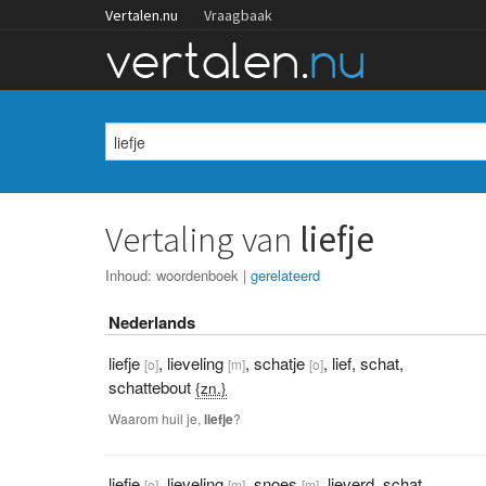
Vertalen.nu
Vraagbaak
Vertaling van
liefje
Inhoud:
woordenboek
|
gerelateerd
Nederlands
liefje
,
lieveling
,
schatje
,
lief
,
schat
,
[o]
[m]
[o]
schattebout
{zn.}
Waarom huil je,
liefje
?
liefje
,
lieveling
,
snoes
,
lieverd
,
schat
,
[o]
[m]
[m]