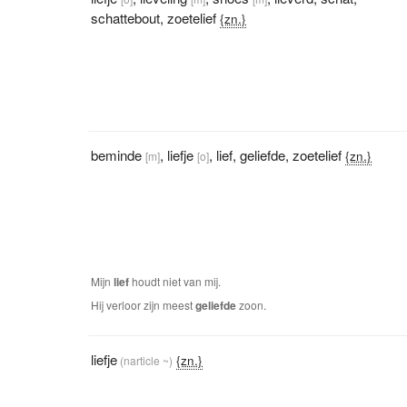
schattebout
,
zoetelief
{zn.}
beminde
,
liefje
,
lief
,
geliefde
,
zoetelief
{zn.}
[m]
[o]
Mijn
lief
houdt niet van mij.
Hij verloor zijn meest
geliefde
zoon.
liefje
{zn.}
(narticle ~)