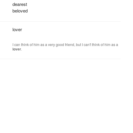
dearest
beloved
,
lover
I can think of him as a very good friend, but I can't think of him as a
lover
.