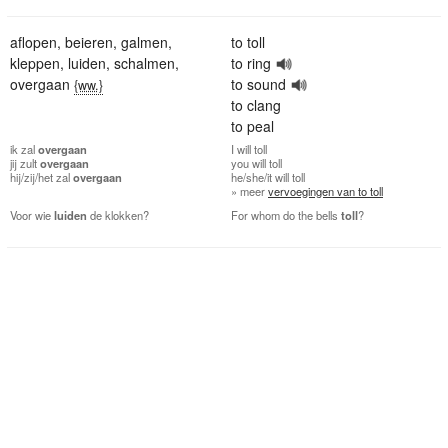
aflopen
,
beieren
,
galmen
,
to toll
kleppen
,
luiden
,
schalmen
,
to ring
overgaan
to sound
{ww.}
to clang
to peal
ik
zal
overgaan
I
will toll
jij
zult
overgaan
you
will toll
hij/zij/het
zal
overgaan
he/she/it
will toll
» meer
vervoegingen van to toll
Voor wie
luiden
de klokken?
For whom do the bells
toll
?