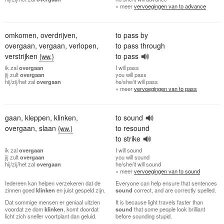
» meer
vervoegingen van to advance
omkomen
,
overdrijven
,
to pass by
overgaan
,
vergaan
,
verlopen
,
to pass through
verstrijken
to pass
{ww.}
ik
zal
overgaan
I
will pass
jij
zult
overgaan
you
will pass
hij/zij/het
zal
overgaan
he/she/it
will pass
» meer
vervoegingen van to pass
gaan
,
kleppen
,
klinken
,
to sound
overgaan
,
slaan
to resound
{ww.}
to strike
ik
zal
overgaan
I
will sound
jij
zult
overgaan
you
will sound
hij/zij/het
zal
overgaan
he/she/it
will sound
» meer
vervoegingen van to sound
Iedereen kan helpen verzekeren dat de
Everyone can help ensure that sentences
zinnen goed
klinken
en juist gespeld zijn.
sound
correct, and are correctly spelled.
Dat sommige mensen er geniaal uitzien
It is because light travels faster than
voordat ze dom
klinken
, komt doordat
sound
that some people look brilliant
licht zich sneller voortplant dan geluid.
before sounding stupid.