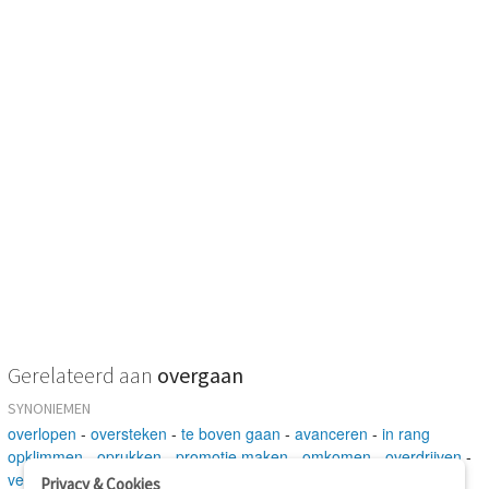
Gerelateerd aan
overgaan
SYNONIEMEN
overlopen
-
oversteken
-
te boven gaan
-
avanceren
-
in rang
opklimmen
-
oprukken
-
promotie maken
-
omkomen
-
overdrijven
-
vergaan
-
verlopen
-
verstrijken
-
gaan
-
kleppen
-
klinken
Privacy & Cookies