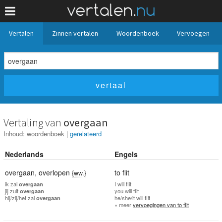
Vertalen
Zinnen vertalen
Woordenboek
Vervoegen
Vertaling van
overgaan
Inhoud:
woordenboek
|
gerelateerd
Nederlands
Engels
overgaan
,
overlopen
to flit
{ww.}
ik
zal
overgaan
I
will flit
jij
zult
overgaan
you
will flit
hij/zij/het
zal
overgaan
he/she/it
will flit
» meer
vervoegingen van to flit