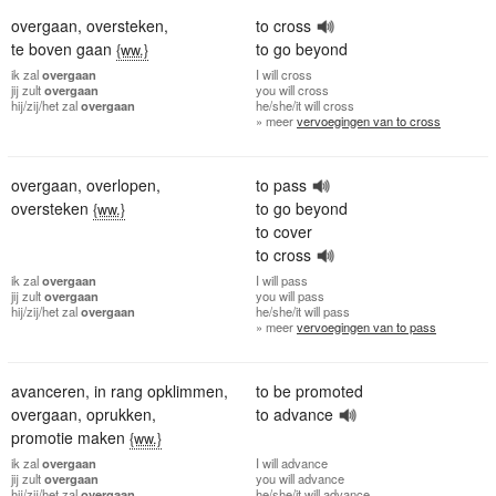
overgaan
,
oversteken
,
to cross
te boven gaan
to go beyond
{ww.}
ik
zal
overgaan
I
will cross
jij
zult
overgaan
you
will cross
hij/zij/het
zal
overgaan
he/she/it
will cross
» meer
vervoegingen van to cross
overgaan
,
overlopen
,
to pass
oversteken
to go beyond
{ww.}
to cover
to cross
ik
zal
overgaan
I
will pass
jij
zult
overgaan
you
will pass
hij/zij/het
zal
overgaan
he/she/it
will pass
» meer
vervoegingen van to pass
avanceren
,
in rang opklimmen
,
to be promoted
overgaan
,
oprukken
,
to advance
promotie maken
{ww.}
ik
zal
overgaan
I
will advance
jij
zult
overgaan
you
will advance
hij/zij/het
zal
overgaan
he/she/it
will advance