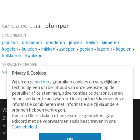
Gerelateerd aan
plompen
SYNONIEMEN
plonzen
-
bliksemen
-
donderen
-
jenzen
-
keilen
-
kieperen
-
kogelen
-
kukelen
-
mikken
-
zwiepen
-
gooien
-
lazeren
-
kegelen
-
knikkeren
-
kwakken
VERWANTE TERMEN
vallen
-
verplaatsen
-
water
Privacy & Cookies
Wij en onze
partners
gebruiken cookies en vergelijkbare
technologieën om de inhoud van onze website op de
gebruiker af te stemmen, advertenties te personaliseren
en ons verkeer te analyseren. Onze partners kunnen deze
informatie combineren met informatie die zij via andere
bronnen hebben verkregen.
VERTALEN.NU
OVER
Door op Ok te klikken of onze site te gebruiken, ga je
Zinnen vertalen
Over deze site
akkoord met de voorwaarden zoals beschreven in ons
Verklarend woordenboek
Contact
Cookiebeleid
.
Vraagbaak
Privacy
Ok!