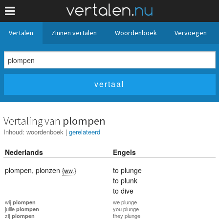
Vertalen
Zinnen vertalen
Woordenboek
Vervoegen
Vertaling van
plompen
Inhoud:
woordenboek
|
gerelateerd
Nederlands
Engels
plompen
,
plonzen
to plunge
{ww.}
to plunk
to dive
wij
plompen
we
plunge
jullie
plompen
you
plunge
zij
plompen
they
plunge