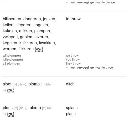
» meer
vervoegingen van to plunge
bliksemen
,
donderen
,
jenzen
,
to throw
keilen
,
kieperen
,
kogelen
,
kukelen
,
mikken
,
plompen
,
zwiepen
,
gooien
,
lazeren
,
kegelen
,
knikkeren
,
kwakken
,
werpen
,
flikkeren
{ww.}
wij
plompen
we
throw
jullie
plompen
you
throw
zij
plompen
they
throw
» meer
vervoegingen van to throw
sloot
,
plomp
ditch
[m]
(de ~)
[m]
(de
{zn.}
~)
plons
,
plomp
splash
[m]
(de ~)
[m]
(de
plash
{zn.}
~)