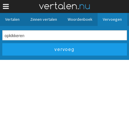
Vertalen
Zinnen vertalen
Woordenboek
Vervoegen