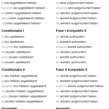
jij
zult opgekikkerd hebben
du
wirst aufgemuntert haben
hij/zij/het
zal opgekikkerd hebben
er/sie/es
wird aufgemuntert haben
wij
zullen opgekikkerd hebben
wir
werden aufgemuntert haben
jullie
zullen opgekikkerd hebben
ihr
werdet aufgemuntert haben
zij
zullen opgekikkerd hebben
sie
werden aufgemuntert haben
Conditionalis I
Futur I Konjunktiv II
ik
zou opkikkeren
ich
würde aufmuntern
jij
zou opkikkeren
du
würdest aufmuntern
hij/zij/het
zou opkikkeren
er/sie/es
würde aufmuntern
wij
zouden opkikkeren
wir
würden aufmuntern
jullie
zouden opkikkeren
ihr
würdet aufmuntern
zij
zouden opkikkeren
sie
würden aufmuntern
Conditionalis II
Futur II Konjunktiv II
ik
zou hebben opgekikkerd
ich
würde aufgemuntert haben
jij
zou hebben opgekikkerd
du
würdest aufgemuntert haben
hij/zij/het
zou hebben opgekikkerd
er/sie/es
würde aufgemuntert haben
wij
zouden hebben opgekikkerd
wir
würden aufgemuntert haben
jullie
zouden hebben opgekikkerd
ihr
würdet aufgemuntert haben
zij
zouden hebben opgekikkerd
sie
würden aufgemuntert haben
Imperatief
Imperativ