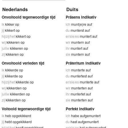
Nederlands
Duits
Onvoltooid tegenwoordige tijd
Präsens Indikativ
ik
kikker op
ich
munt(e)re auf
jij
kikkert op
du
munterst auf
hij/zij/het
kikkert op
er/sie/es
muntert auf
wij
kikkeren op
wir
muntern auf
jullie
kikkeren op
ihr
muntert auf
zij
kikkeren op
sie
muntern auf
Onvoltooid verleden tijd
Präteritum Indikativ
ik
kikkerde op
ich
munterte auf
jij
kikkerde op
du
muntertest auf
hij/zij/het
kikkerde op
er/sie/es
munterte auf
wij
kikkerden op
wir
munterten auf
jullie
kikkerden op
ihr
muntertet auf
zij
kikkerden op
sie
munterten auf
Voltooid tegenwoordige tijd
Perfekt Indikativ
ik
heb opgekikkerd
ich
habe aufgemuntert
jij
hebt opgekikkerd
du
hast aufgemuntert
hij/zij/het
heeft opgekikkerd
er/sie/es
hat aufgemuntert