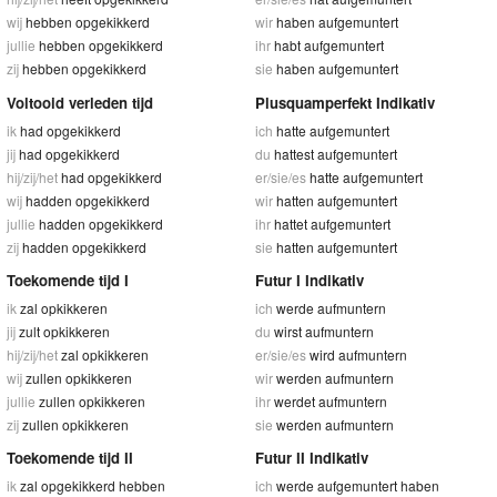
wij
hebben opgekikkerd
wir
haben aufgemuntert
jullie
hebben opgekikkerd
ihr
habt aufgemuntert
zij
hebben opgekikkerd
sie
haben aufgemuntert
Voltooid verleden tijd
Plusquamperfekt Indikativ
ik
had opgekikkerd
ich
hatte aufgemuntert
jij
had opgekikkerd
du
hattest aufgemuntert
hij/zij/het
had opgekikkerd
er/sie/es
hatte aufgemuntert
wij
hadden opgekikkerd
wir
hatten aufgemuntert
jullie
hadden opgekikkerd
ihr
hattet aufgemuntert
zij
hadden opgekikkerd
sie
hatten aufgemuntert
Toekomende tijd I
Futur I Indikativ
ik
zal opkikkeren
ich
werde aufmuntern
jij
zult opkikkeren
du
wirst aufmuntern
hij/zij/het
zal opkikkeren
er/sie/es
wird aufmuntern
wij
zullen opkikkeren
wir
werden aufmuntern
jullie
zullen opkikkeren
ihr
werdet aufmuntern
zij
zullen opkikkeren
sie
werden aufmuntern
Toekomende tijd II
Futur II Indikativ
ik
zal opgekikkerd hebben
ich
werde aufgemuntert haben