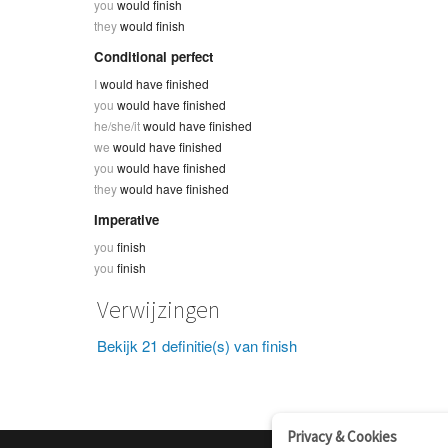
you
would finish
they
would finish
Conditional perfect
I
would have finished
you
would have finished
he/she/it
would have finished
we
would have finished
you
would have finished
they
would have finished
Imperative
you
finish
you
finish
Verwijzingen
Bekijk 21 definitie(s) van finish
Privacy & Cookies