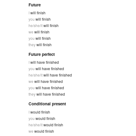
Future
I
will finish
you
will finish
he/she/it
will finish
we
will finish
you
will finish
they
will finish
Future perfect
I
will have finished
you
will have finished
he/she/it
will have finished
we
will have finished
you
will have finished
they
will have finished
Conditional present
I
would finish
you
would finish
he/she/it
would finish
we
would finish