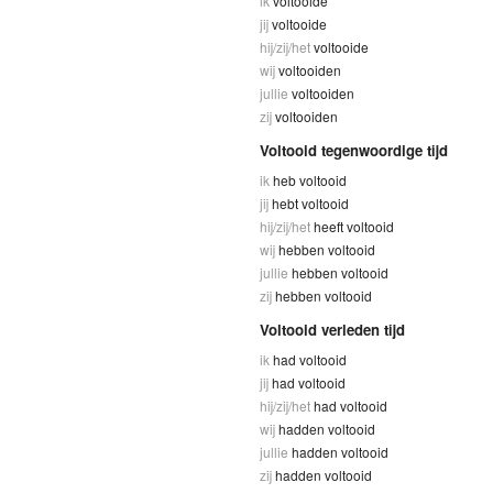
ik
voltooide
jij
voltooide
hij/zij/het
voltooide
wij
voltooiden
jullie
voltooiden
zij
voltooiden
Voltooid tegenwoordige tijd
ik
heb voltooid
jij
hebt voltooid
hij/zij/het
heeft voltooid
wij
hebben voltooid
jullie
hebben voltooid
zij
hebben voltooid
Voltooid verleden tijd
ik
had voltooid
jij
had voltooid
hij/zij/het
had voltooid
wij
hadden voltooid
jullie
hadden voltooid
zij
hadden voltooid