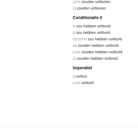
jullie
zouden voltooien
zij
zouden voltooien
Conditionalis II
ik
zou hebben voltooid
jij
zou hebben voltooid
hij/zij/het
zou hebben voltooid
wij
zouden hebben voltooid
jullie
zouden hebben voltooid
zij
zouden hebben voltooid
Imperatief
jij
voltooi
jullie
voltooit