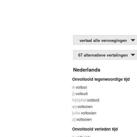
vertaal alle vervoegingen
67 alternatieve vertalingen
Nederlands
Onvoltooid tegenwoordige tijd
ik
voltooi
jij
voltooit
hij/zij/het
voltooit
wij
voltooien
jullie
voltooien
zij
voltooien
Onvoltooid verleden tijd