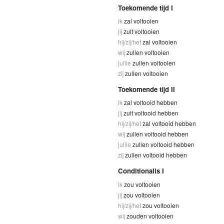
Toekomende tijd I
ik
zal voltooien
jij
zult voltooien
hij/zij/het
zal voltooien
wij
zullen voltooien
jullie
zullen voltooien
zij
zullen voltooien
Toekomende tijd II
ik
zal voltooid hebben
jij
zult voltooid hebben
hij/zij/het
zal voltooid hebben
wij
zullen voltooid hebben
jullie
zullen voltooid hebben
zij
zullen voltooid hebben
Conditionalis I
ik
zou voltooien
jij
zou voltooien
hij/zij/het
zou voltooien
wij
zouden voltooien