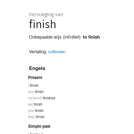
Vervoeging van
finish
Onbepaalde wijs (infinitief):
to finish
Vertaling:
voltooien
Engels
Present
I
finish
you
finish
he/she/it
finishes
we
finish
you
finish
they
finish
Simple past