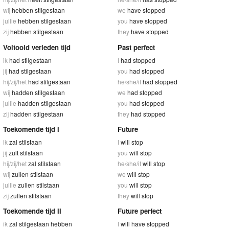
wij
hebben stilgestaan
we
have stopped
jullie
hebben stilgestaan
you
have stopped
zij
hebben stilgestaan
they
have stopped
Voltooid verleden tijd
Past perfect
ik
had stilgestaan
I
had stopped
jij
had stilgestaan
you
had stopped
hij/zij/het
had stilgestaan
he/she/it
had stopped
wij
hadden stilgestaan
we
had stopped
jullie
hadden stilgestaan
you
had stopped
zij
hadden stilgestaan
they
had stopped
Toekomende tijd I
Future
ik
zal stilstaan
I
will stop
jij
zult stilstaan
you
will stop
hij/zij/het
zal stilstaan
he/she/it
will stop
wij
zullen stilstaan
we
will stop
jullie
zullen stilstaan
you
will stop
zij
zullen stilstaan
they
will stop
Toekomende tijd II
Future perfect
ik
zal stilgestaan hebben
I
will have stopped