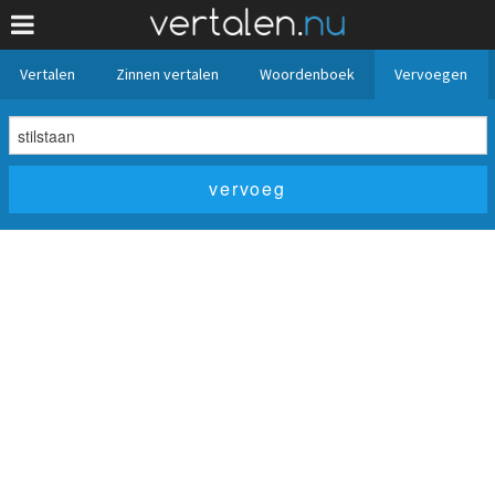
Vertalen
Zinnen vertalen
Woordenboek
Vervoegen