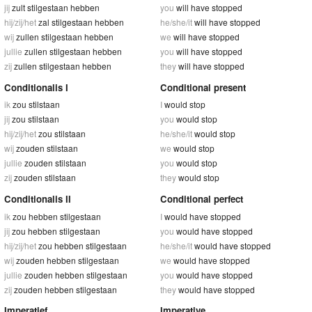
jij
zult stilgestaan hebben
you
will have stopped
hij/zij/het
zal stilgestaan hebben
he/she/it
will have stopped
wij
zullen stilgestaan hebben
we
will have stopped
jullie
zullen stilgestaan hebben
you
will have stopped
zij
zullen stilgestaan hebben
they
will have stopped
Conditionalis I
Conditional present
ik
zou stilstaan
I
would stop
jij
zou stilstaan
you
would stop
hij/zij/het
zou stilstaan
he/she/it
would stop
wij
zouden stilstaan
we
would stop
jullie
zouden stilstaan
you
would stop
zij
zouden stilstaan
they
would stop
Conditionalis II
Conditional perfect
ik
zou hebben stilgestaan
I
would have stopped
jij
zou hebben stilgestaan
you
would have stopped
hij/zij/het
zou hebben stilgestaan
he/she/it
would have stopped
wij
zouden hebben stilgestaan
we
would have stopped
jullie
zouden hebben stilgestaan
you
would have stopped
zij
zouden hebben stilgestaan
they
would have stopped
Imperatief
Imperative