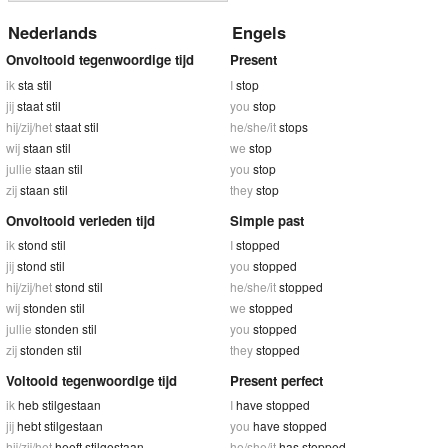
Nederlands
Engels
Onvoltooid tegenwoordige tijd
Present
ik
sta stil
I
stop
jij
staat stil
you
stop
hij/zij/het
staat stil
he/she/it
stops
wij
staan stil
we
stop
jullie
staan stil
you
stop
zij
staan stil
they
stop
Onvoltooid verleden tijd
Simple past
ik
stond stil
I
stopped
jij
stond stil
you
stopped
hij/zij/het
stond stil
he/she/it
stopped
wij
stonden stil
we
stopped
jullie
stonden stil
you
stopped
zij
stonden stil
they
stopped
Voltooid tegenwoordige tijd
Present perfect
ik
heb stilgestaan
I
have stopped
jij
hebt stilgestaan
you
have stopped
hij/zij/het
heeft stilgestaan
he/she/it
has stopped