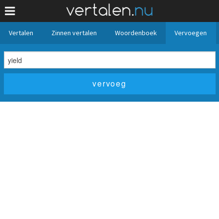
Vertalen
Zinnen vertalen
Woordenboek
Vervoegen