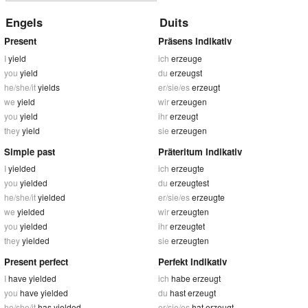
Engels
Duits
Present
Präsens Indikativ
I
yield
ich
erzeuge
you
yield
du
erzeugst
he/she/it
yields
er/sie/es
erzeugt
we
yield
wir
erzeugen
you
yield
ihr
erzeugt
they
yield
sie
erzeugen
Simple past
Präteritum Indikativ
I
yielded
ich
erzeugte
you
yielded
du
erzeugtest
he/she/it
yielded
er/sie/es
erzeugte
we
yielded
wir
erzeugten
you
yielded
ihr
erzeugtet
they
yielded
sie
erzeugten
Present perfect
Perfekt Indikativ
I
have yielded
ich
habe erzeugt
you
have yielded
du
hast erzeugt
he/she/it
has yielded
er/sie/es
hat erzeugt