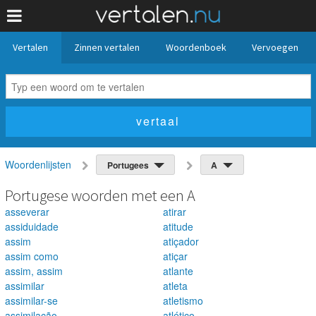
Vertalen
Zinnen vertalen
Woordenboek
Vervoegen
Woordenlijsten
Portugees
A
Portugese woorden met een A
asseverar
atirar
assiduidade
atitude
assim
atiçador
assim como
atiçar
assim, assim
atlante
assimilar
atleta
assimilar-se
atletismo
assimilação
atlético