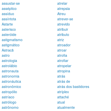
assustar-se
atrelar
asséptico
atrepsia
assíduo
Atreu
assíntota
atrever-se
Astarte
atrevido
asterisco
atribuir
asteróide
atributo
astigmatismo
atriz
astigmático
atroador
Astracã
atroar
astro
atrofia
astrologia
atrofiar
astrolábio
atropelar
astronauta
atropina
astronomia
atrás
astronáutica
atrás de
astronômico
atrás dos bastidores
astropólio
atríplex
astríaco
attaché
astrólogo
atual
astrônomo
atualmente