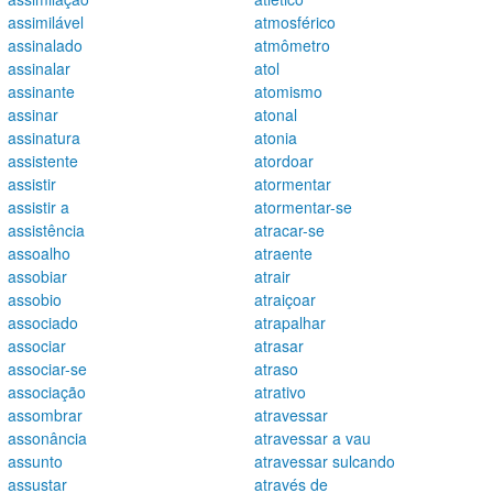
assimilável
atmosférico
assinalado
atmômetro
assinalar
atol
assinante
atomismo
assinar
atonal
assinatura
atonia
assistente
atordoar
assistir
atormentar
assistir a
atormentar-se
assistência
atracar-se
assoalho
atraente
assobiar
atrair
assobio
atraiçoar
associado
atrapalhar
associar
atrasar
associar-se
atraso
associação
atrativo
assombrar
atravessar
assonância
atravessar a vau
assunto
atravessar sulcando
assustar
através de