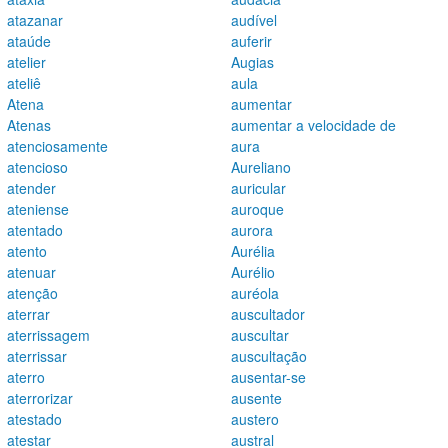
atazanar
audível
ataúde
auferir
atelier
Augias
ateliê
aula
Atena
aumentar
Atenas
aumentar a velocidade de
atenciosamente
aura
atencioso
Aureliano
atender
auricular
ateniense
auroque
atentado
aurora
atento
Aurélia
atenuar
Aurélio
atenção
auréola
aterrar
auscultador
aterrissagem
auscultar
aterrissar
auscultação
aterro
ausentar-se
aterrorizar
ausente
atestado
austero
atestar
austral