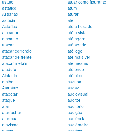
astuto
atuar como figurante
astático
atum
Astíanax
aturar
astúcia
até
Astúrias
até a hora de
atacador
até a vista
atacante
até agora
atacar
até aonde
atacar correndo
até logo
atacar de frente
até mais ver
atacar metais
até mesmo
atadura
até onde
Atalanta
atômico
atalho
aucuba
Atanásio
audaz
atapetar
audiovisual
ataque
auditor
atar
auditório
atarrachar
audição
atarraxar
audiência
atavismo
audiômetro
ataxia
audácia