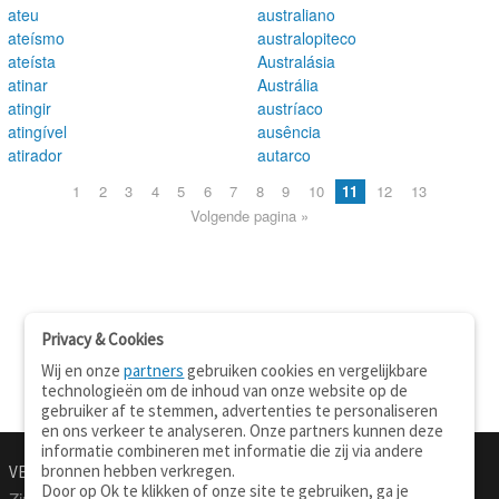
ateu
australiano
ateísmo
australopiteco
ateísta
Australásia
atinar
Austrália
atingir
austríaco
atingível
ausência
atirador
autarco
1
2
3
4
5
6
7
8
9
10
11
12
13
Volgende pagina »
Privacy & Cookies
Wij en onze
partners
gebruiken cookies en vergelijkbare
technologieën om de inhoud van onze website op de
gebruiker af te stemmen, advertenties te personaliseren
en ons verkeer te analyseren. Onze partners kunnen deze
informatie combineren met informatie die zij via andere
bronnen hebben verkregen.
VERTALEN.NU
OVER
Door op Ok te klikken of onze site te gebruiken, ga je
Zinnen vertalen
Over deze site