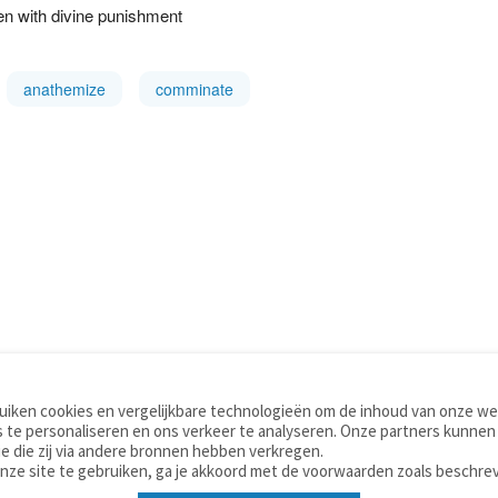
ten with divine punishment
anathemize
comminate
iken cookies en vergelijkbare technologieën om de inhoud van onze web
TOOLS
WOORDENBOEKEN
 te personaliseren en ons verkeer te analyseren. Onze partners kunnen
Apps
Nederlands - Engels
e die zij via andere bronnen hebben verkregen.
Mobiel
Nederlands - Duits
onze site te gebruiken, ga je akkoord met de voorwaarden zoals beschre
Tools & widgets
Nederlands - Spaans