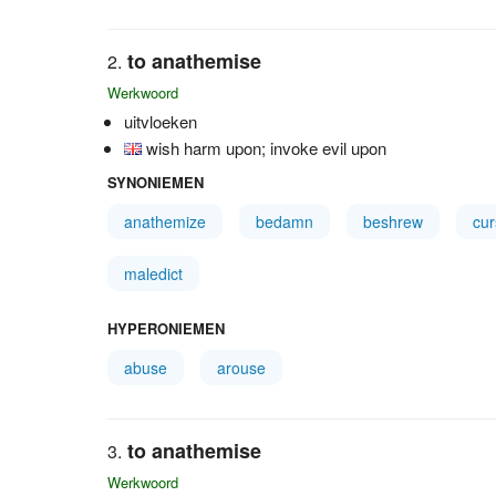
to anathemise
Werkwoord
uitvloeken
wish harm upon; invoke evil upon
SYNONIEMEN
anathemize
bedamn
beshrew
cur
maledict
HYPERONIEMEN
abuse
arouse
to anathemise
Werkwoord