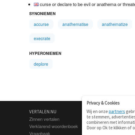
curse or declare to be evil or anathema or threa
SYNONIEMEN
accurse
anathematise
anathematize
execrate
HYPERONIEMEN
deplore
Privacy & Cookies
Wij en onze
partners
gebru
VERTALEN.NU
OVER
te stemmen, advertenties
Zinnen vertalen
Over deze site
combineren met informati
Verklarend woordenboek
Contact
Door op Ok te klikken of 
Vraagbaak
Privacy