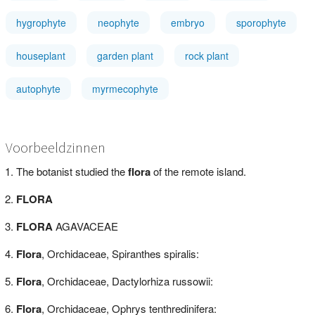
hygrophyte
neophyte
embryo
sporophyte
houseplant
garden plant
rock plant
autophyte
myrmecophyte
Voorbeeldzinnen
The botanist studied the
flora
of the remote island.
FLORA
FLORA
AGAVACEAE
Flora
, Orchidaceae, Spiranthes spiralis:
Flora
, Orchidaceae, Dactylorhiza russowii:
Flora
, Orchidaceae, Ophrys tenthredinifera: