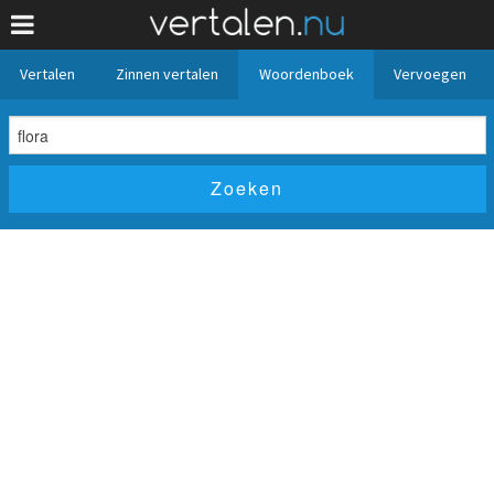
Vertalen
Zinnen vertalen
Woordenboek
Vervoegen