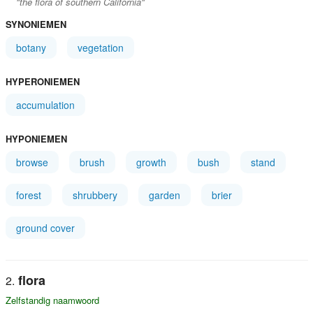
"the flora of southern California"
SYNONIEMEN
botany
vegetation
HYPERONIEMEN
accumulation
HYPONIEMEN
browse
brush
growth
bush
stand
forest
shrubbery
garden
brier
ground cover
flora
Zelfstandig naamwoord