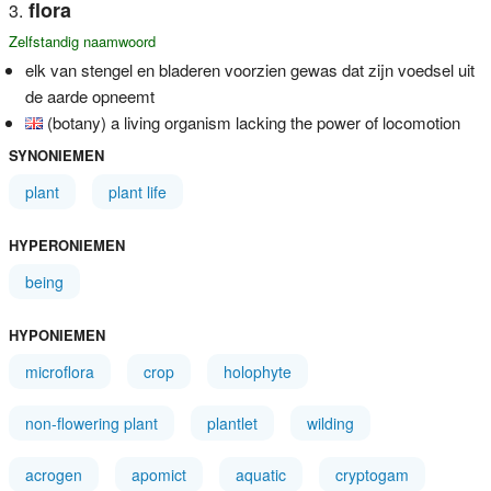
flora
Zelfstandig naamwoord
elk van stengel en bladeren voorzien gewas dat zijn voedsel uit
de aarde opneemt
(botany) a living organism lacking the power of locomotion
SYNONIEMEN
plant
plant life
HYPERONIEMEN
being
HYPONIEMEN
microflora
crop
holophyte
non-flowering plant
plantlet
wilding
acrogen
apomict
aquatic
cryptogam