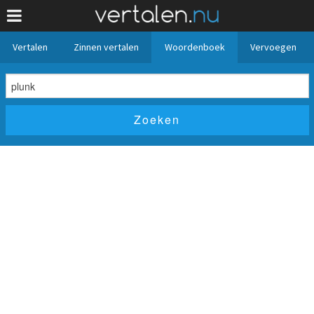
Vertalen
Zinnen vertalen
Woordenboek
Vervoegen