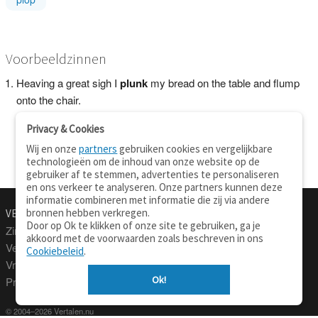
Voorbeeldzinnen
Heaving a great sigh I
plunk
my bread on the table and flump
onto the chair.
Privacy & Cookies
Wij en onze
partners
gebruiken cookies en vergelijkbare
technologieën om de inhoud van onze website op de
gebruiker af te stemmen, advertenties te personaliseren
en ons verkeer te analyseren. Onze partners kunnen deze
informatie combineren met informatie die zij via andere
bronnen hebben verkregen.
VERTALEN.NU
OVER
Door op Ok te klikken of onze site te gebruiken, ga je
Zinnen vertalen
Over deze site
akkoord met de voorwaarden zoals beschreven in ons
Verklarend woordenboek
Contact
Cookiebeleid
.
Vraagbaak
Privacy
Ok!
Professionele vertaling
© 2004–2026 Vertalen.nu