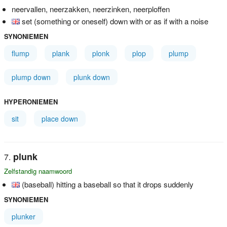
neervallen, neerzakken, neerzinken, neerploffen
set (something or oneself) down with or as if with a noise
SYNONIEMEN
flump
plank
plonk
plop
plump
plump down
plunk down
HYPERONIEMEN
sit
place down
plunk
Zelfstandig naamwoord
(baseball) hitting a baseball so that it drops suddenly
SYNONIEMEN
plunker