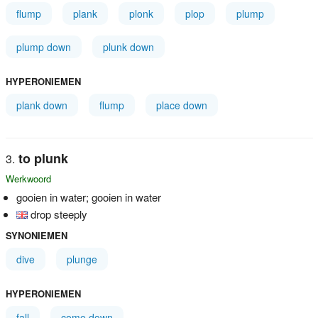
flump
plank
plonk
plop
plump
plump down
plunk down
HYPERONIEMEN
plank down
flump
place down
to plunk
Werkwoord
gooien in water; gooien in water
drop steeply
SYNONIEMEN
dive
plunge
HYPERONIEMEN
fall
come down