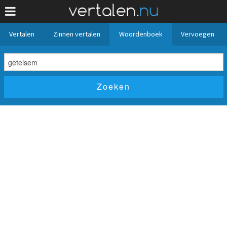
Vertalen
Zinnen vertalen
Woordenboek
Vervoegen