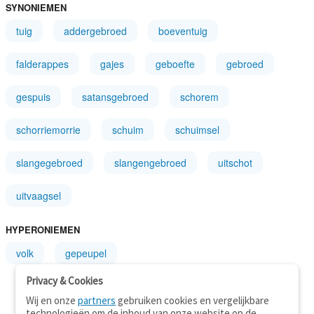
SYNONIEMEN
tuig
addergebroed
boeventuig
falderappes
gajes
geboefte
gebroed
gespuis
satansgebroed
schorem
schorriemorrie
schuim
schuimsel
slangegebroed
slangengebroed
uitschot
uitvaagsel
HYPERONIEMEN
volk
gepeupel
Privacy & Cookies
Wij en onze
partners
gebruiken cookies en vergelijkbare
technologieën om de inhoud van onze website op de