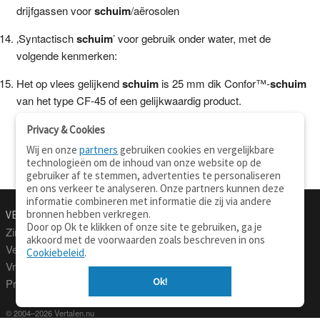
drijfgassen voor
schuim
/aërosolen
‚Syntactisch
schuim
’ voor gebruik onder water, met de
volgende kenmerken:
Het op vlees gelijkend
schuim
is 25 mm dik Confor™-
schuim
van het type CF-45 of een gelijkwaardig product.
Privacy & Cookies
Wij en onze
partners
gebruiken cookies en vergelijkbare
technologieën om de inhoud van onze website op de
gebruiker af te stemmen, advertenties te personaliseren
en ons verkeer te analyseren. Onze partners kunnen deze
informatie combineren met informatie die zij via andere
bronnen hebben verkregen.
VERTALEN.NU
OVER
Door op Ok te klikken of onze site te gebruiken, ga je
Zinnen vertalen
Over deze site
akkoord met de voorwaarden zoals beschreven in ons
Verklarend woordenboek
Contact
Cookiebeleid
.
Vraagbaak
Privacy
Ok!
Professionele vertaling
© 2004–2026 Vertalen.nu