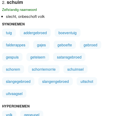
schuim
Zelfstandig naamwoord
slecht, onbeschoft volk
SYNONIEMEN
tuig
addergebroed
boeventuig
falderappes
gajes
geboefte
gebroed
gespuis
geteisem
satansgebroed
schorem
schorriemorrie
schuimsel
slangegebroed
slangengebroed
uitschot
uitvaagsel
HYPERONIEMEN
volk
gepeupel