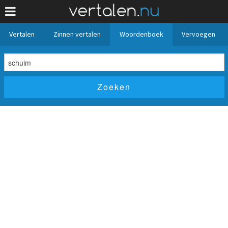
Vertalen
Zinnen vertalen
Woordenboek
Vervoegen