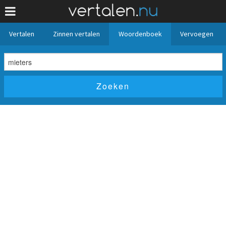
Vertalen
Zinnen vertalen
Woordenboek
Vervoegen