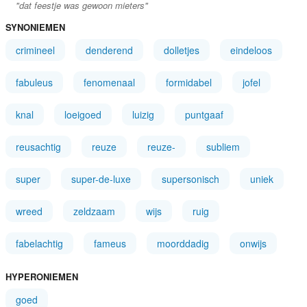
"dat feestje was gewoon mieters"
SYNONIEMEN
crimineel
denderend
dolletjes
eindeloos
fabuleus
fenomenaal
formidabel
jofel
knal
loeigoed
luizig
puntgaaf
reusachtig
reuze
reuze-
subliem
super
super-de-luxe
supersonisch
uniek
wreed
zeldzaam
wijs
ruig
fabelachtig
fameus
moorddadig
onwijs
HYPERONIEMEN
goed