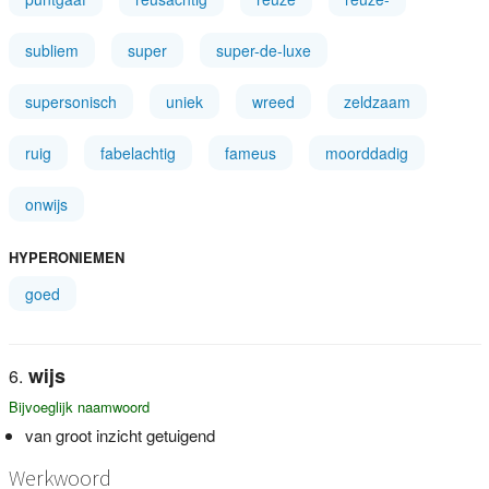
subliem
super
super-de-luxe
supersonisch
uniek
wreed
zeldzaam
ruig
fabelachtig
fameus
moorddadig
onwijs
HYPERONIEMEN
goed
wijs
Bijvoeglijk naamwoord
van groot inzicht getuigend
Werkwoord