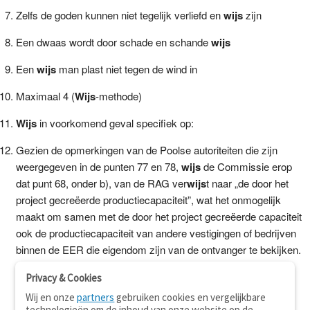
Zelfs de goden kunnen niet tegelijk verliefd en
wijs
zijn
Een dwaas wordt door schade en schande
wijs
Een
wijs
man plast niet tegen de wind in
Maximaal 4 (
Wijs
-methode)
Wijs
in voorkomend geval specifiek op:
Gezien de opmerkingen van de Poolse autoriteiten die zijn
weergegeven in de punten 77 en 78,
wijs
de Commissie erop
dat punt 68, onder b), van de RAG ver
wijs
t naar „de door het
project gecreëerde productiecapaciteit”, wat het onmogelijk
maakt om samen met de door het project gecreëerde capaciteit
ook de productiecapaciteit van andere vestigingen of bedrijven
binnen de EER die eigendom zijn van de ontvanger te bekijken.
Privacy & Cookies
Wij en onze
partners
gebruiken cookies en vergelijkbare
technologieën om de inhoud van onze website op de