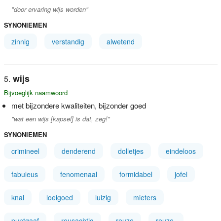
"door ervaring wijs worden"
SYNONIEMEN
zinnig
verstandig
alwetend
wijs
Bijvoeglijk naamwoord
met bijzondere kwaliteiten, bijzonder goed
"wat een wijs [kapsel] is dat, zeg!"
SYNONIEMEN
crimineel
denderend
dolletjes
eindeloos
fabuleus
fenomenaal
formidabel
jofel
knal
loeigoed
luizig
mieters
puntgaaf
reusachtig
reuze
reuze-