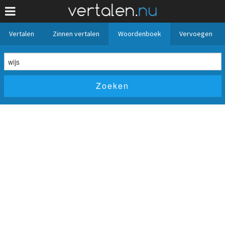
Vertalen
Zinnen vertalen
Woordenboek
Vervoegen