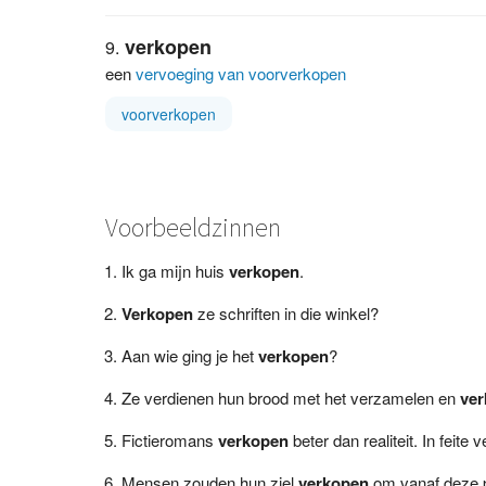
verkopen
een
vervoeging van voorverkopen
voorverkopen
Voorbeeldzinnen
Ik ga mijn huis
verkopen
.
Verkopen
ze schriften in die winkel?
Aan wie ging je het
verkopen
?
Ze verdienen hun brood met het verzamelen en
ve
Fictieromans
verkopen
beter dan realiteit. In feite 
Mensen zouden hun ziel
verkopen
om vanaf deze pl