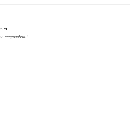
geven
en aangeschaft."