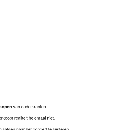
rkopen
van oude kranten.
verkoopt realiteit helemaal niet.
aatsen naar het concert te luisteren.