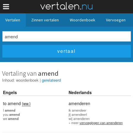
Vertalen
Zinnen vertalen
Woordenboek
Vervoegen
Vertaling van
amend
Inhoud:
woordenboek
|
gerelateerd
Engels
Nederlands
to amend
amenderen
{ww.}
I
amend
ik
amendeer
you
amend
jij
amendeert
we
amend
wij
amenderen
» meer
vervoegingen van amenderen