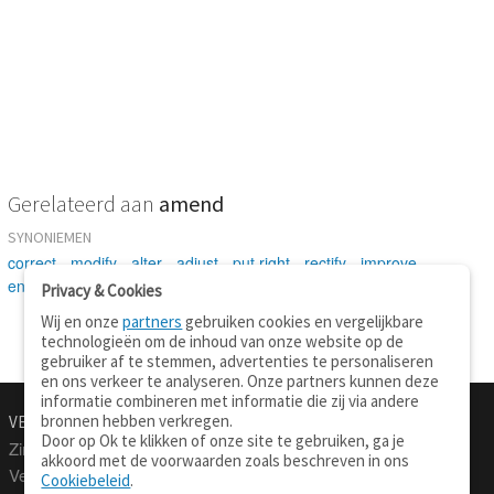
Gerelateerd aan
amend
SYNONIEMEN
correct
-
modify
-
alter
-
adjust
-
put right
-
rectify
-
improve
-
enhance
-
upgrade
-
ameliorate
-
change
-
turn
-
convert
-
shift
Privacy & Cookies
Wij en onze
partners
gebruiken cookies en vergelijkbare
technologieën om de inhoud van onze website op de
gebruiker af te stemmen, advertenties te personaliseren
en ons verkeer te analyseren. Onze partners kunnen deze
informatie combineren met informatie die zij via andere
bronnen hebben verkregen.
VERTALEN.NU
OVER
Door op Ok te klikken of onze site te gebruiken, ga je
Zinnen vertalen
Over deze site
akkoord met de voorwaarden zoals beschreven in ons
Verklarend woordenboek
Contact
Cookiebeleid
.