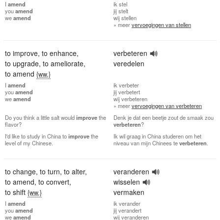
I
amend
ik
stel
you
amend
jij
stelt
we
amend
wij
stellen
» meer
vervoegingen van stellen
to improve
,
to enhance
,
verbeteren
to upgrade
,
to ameliorate
,
veredelen
to amend
{ww.}
I
amend
ik
verbeter
you
amend
jij
verbetert
we
amend
wij
verbeteren
» meer
vervoegingen van verbeteren
Do you think a little salt would
improve
the
Denk je dat een beetje zout de smaak zou
flavor?
verbeteren
?
I'd like to study in China to
improve
the
Ik wil graag in China studeren om het
level of my Chinese.
niveau van mijn Chinees te
verbeteren
.
to change
,
to turn
,
to alter
,
veranderen
to amend
,
to convert
,
wisselen
to shift
vermaken
{ww.}
I
amend
ik
verander
you
amend
jij
verandert
we
amend
wij
veranderen