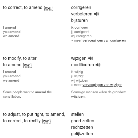
to correct
,
to amend
corrigeren
{ww.}
verbeteren
bijsturen
I
amend
ik
corrigeer
you
amend
jij
corrigeert
we
amend
wij
corrigeren
» meer
vervoegingen van corrigeren
to modify
,
to alter
,
wijzigen
to amend
modificeren
{ww.}
I
amend
ik
wijzig
you
amend
jij
wijzigt
we
amend
wij
wijzigen
» meer
vervoegingen van wijzigen
Some people want to
amend
the
Sommige mensen willen de grondwet
constitution.
wijzigen
.
to adjust
,
to put right
,
to amend
,
stellen
to correct
,
to rectify
goed zetten
{ww.}
rechtzetten
gelijkzetten