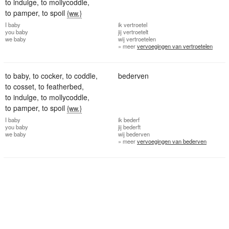
to indulge
,
to mollycoddle
,
to pamper
,
to spoil
{ww.}
I
baby
ik
vertroetel
you
baby
jij
vertroetelt
we
baby
wij
vertroetelen
» meer
vervoegingen van vertroetelen
to baby
,
to cocker
,
to coddle
,
bederven
to cosset
,
to featherbed
,
to indulge
,
to mollycoddle
,
to pamper
,
to spoil
{ww.}
I
baby
ik
bederf
you
baby
jij
bederft
we
baby
wij
bederven
» meer
vervoegingen van bederven