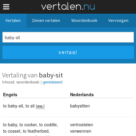
Vertalen
Zinnen vertalen
Woordenboek
Vervoegen
Vertaling van
baby-sit
Inhoud:
woordenboek
|
gerelateerd
Engels
Nederlands
to baby-sit
,
to sit
babysitten
{ww.}
to baby
,
to cocker
,
to coddle
,
vertroetelen
to cosset
,
to featherbed
,
verwennen