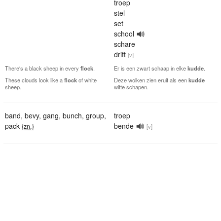
troep
stel
set
school
schare
drift
[v]
There's a black sheep in every
flock
.
Er is een zwart schaap in elke
kudde
.
These clouds look like a
flock
of white
Deze wolken zien eruit als een
kudde
sheep.
witte schapen.
band
,
bevy
,
gang
,
bunch
,
group
,
troep
pack
bende
{zn.}
[v]