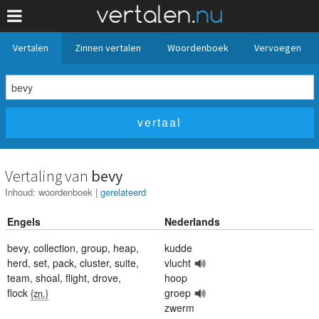
Vertalen
Zinnen vertalen
Woordenboek
Vervoegen
Vertaling van
bevy
Inhoud:
woordenboek
|
gerelateerd
Engels
Nederlands
bevy
,
collection
,
group
,
heap
,
kudde
herd
,
set
,
pack
,
cluster
,
suite
,
vlucht
team
,
shoal
,
flight
,
drove
,
hoop
flock
groep
{zn.}
zwerm