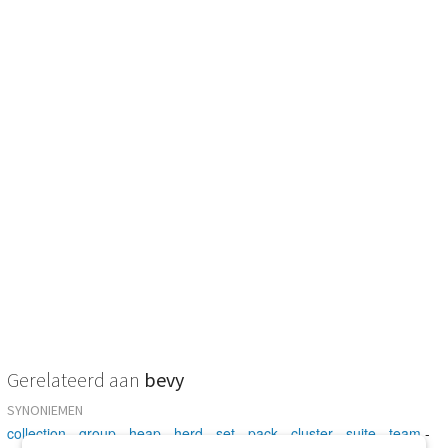
Gerelateerd aan
bevy
SYNONIEMEN
collection
-
group
-
heap
-
herd
-
set
-
pack
-
cluster
-
suite
-
team
-