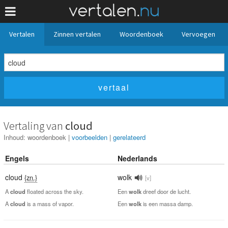
Vertalen
Zinnen vertalen
Woordenboek
Vervoegen
Vertaling van
cloud
Inhoud:
woordenboek
|
voorbeelden
|
gerelateerd
Engels
Nederlands
cloud
wolk
{zn.}
[v]
A
cloud
floated across the sky.
Een
wolk
dreef door de lucht.
A
cloud
is a mass of vapor.
Een
wolk
is een massa damp.