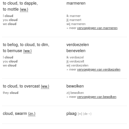
to cloud
,
to dapple
,
marmeren
to mottle
{ww.}
I
cloud
ik
marmer
you
cloud
jij
marmert
we
cloud
wij
marmeren
» meer
vervoegingen van marmeren
to befog
,
to cloud
,
to dim
,
verdoezelen
to bemuse
benevelen
{ww.}
I
cloud
ik
verdoezel
you
cloud
jij
verdoezelt
we
cloud
wij
verdoezelen
» meer
vervoegingen van verdoezelen
to cloud
,
to overcast
bewolken
{ww.}
they
cloud
zij
bewolken
» meer
vervoegingen van bewolken
cloud
,
swarm
plaag
{zn.}
[m]
(de ~)