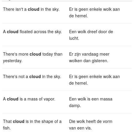
There isn't a
cloud
in the sky.
Er is geen enkele wolk aan
de hemel.
A
cloud
floated across the sky.
Een wolk dreef door de
lucht.
There's more
cloud
today than
Er zijn vandaag meer
yesterday.
wolken dan gisteren.
There's not a
cloud
in the sky.
Er is geen enkele wolk aan
de hemel.
A
cloud
is a mass of vapor.
Een wolk is een massa
damp.
That
cloud
is in the shape of a
Die wolk heeft de vorm
fish.
van een vis.