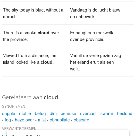
The sky today is blue, without a
Vandaag is de lucht blauw
cloud
.
en onbewolkt.
There is a smoke
cloud
over
Er hangt een rookwolk
the province.
over de provincie.
Viewed from a distance, the
Vanuit de verte gezien zag
island looked like a
cloud
.
het eiland eruit als een
wolk.
Gerelateerd aan
cloud
SYNONIEMEN
dapple
-
mottle
-
befog
-
dim
-
bemuse
-
overcast
-
swarm
-
becloud
-
fog
-
haze over
-
mist
-
obnubilate
-
obscure
VERWANTE TERMEN
paint
-
cover
-
change
-
besprinkle