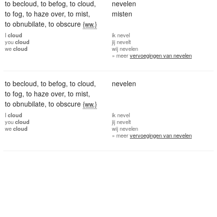
to becloud
,
to befog
,
to cloud
,
nevelen
to fog
,
to haze over
,
to mist
,
misten
to obnubilate
,
to obscure
{ww.}
I
cloud
ik
nevel
you
cloud
jij
nevelt
we
cloud
wij
nevelen
» meer
vervoegingen van nevelen
to becloud
,
to befog
,
to cloud
,
nevelen
to fog
,
to haze over
,
to mist
,
to obnubilate
,
to obscure
{ww.}
I
cloud
ik
nevel
you
cloud
jij
nevelt
we
cloud
wij
nevelen
» meer
vervoegingen van nevelen