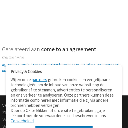
Gerelateerd aan
come to an agreement
SYNONIEMEN
agree
-
come into accord
-
reach an accord
-
get along
-
concord
-
concur
-
hold
Privacy & Cookies
Wij en onze
partners
gebruiken cookies en vergelijkbare
technologieën om de inhoud van onze website op de
gebruiker af te stemmen, advertenties te personaliseren
en ons verkeer te analyseren. Onze partners kunnen deze
informatie combineren met informatie die zij via andere
bronnen hebben verkregen.
VERTALEN.NU
OVER
Door op Ok te klikken of onze site te gebruiken, ga je
Zinnen vertalen
Over deze site
akkoord met de voorwaarden zoals beschreven in ons
Verklarend woordenboek
Contact
Cookiebeleid
.
Vraagbaak
Privacy