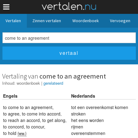
Vertalen
Zinnen vertalen
Woordenboek
Vervoegen
Vertaling van
come to an agreement
Inhoud:
woordenboek
|
gerelateerd
Engels
Nederlands
to come to an agreement
,
tot een overeenkomst komen
to agree
,
to come into accord
,
stroken
to reach an accord
,
to get along
,
het eens worden
to concord
,
to concur
,
rijmen
to hold
overeenstemmen
{ww.}