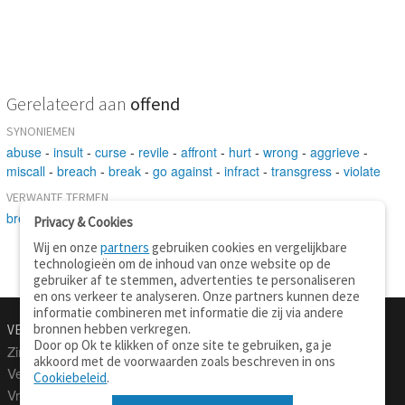
Gerelateerd aan
offend
SYNONIEMEN
abuse
-
insult
-
curse
-
revile
-
affront
-
hurt
-
wrong
-
aggrieve
-
miscall
-
breach
-
break
-
go against
-
infract
-
transgress
-
violate
VERWANTE TERMEN
breach
-
do by
-
affect
-
act
-
harm
Privacy & Cookies
Wij en onze
partners
gebruiken cookies en vergelijkbare
technologieën om de inhoud van onze website op de
gebruiker af te stemmen, advertenties te personaliseren
en ons verkeer te analyseren. Onze partners kunnen deze
informatie combineren met informatie die zij via andere
bronnen hebben verkregen.
VERTALEN.NU
OVER
Door op Ok te klikken of onze site te gebruiken, ga je
Zinnen vertalen
Over deze site
akkoord met de voorwaarden zoals beschreven in ons
Verklarend woordenboek
Contact
Cookiebeleid
.
Vraagbaak
Privacy