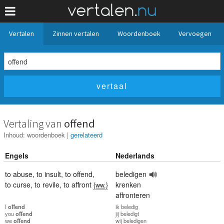
Vertalen
Zinnen vertalen
Woordenboek
Vervoegen
Vertaling van
offend
Inhoud:
woordenboek
|
gerelateerd
Engels
Nederlands
to abuse
,
to insult
,
to offend
,
beledigen
to curse
,
to revile
,
to affront
krenken
{ww.}
affronteren
I
offend
ik
beledig
you
offend
jij
beledigt
we
offend
wij
beledigen