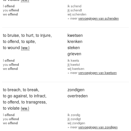
I
offend
ik
schend
you
offend
jij
schendt
we
offend
wij
schenden
» meer
vervoegingen van schenden
to bruise
,
to hurt
,
to injure
,
kwetsen
to offend
,
to spite
,
krenken
to wound
steken
{ww.}
grieven
I
offend
ik
kwets
you
offend
jij
kwetst
we
offend
wij
kwetsen
» meer
vervoegingen van kwetsen
to breach
,
to break
,
zondigen
to go against
,
to infract
,
overtreden
to offend
,
to transgress
,
to violate
{ww.}
I
offend
ik
zondig
you
offend
jij
zondigt
we
offend
wij
zondigen
» meer
vervoegingen van zondigen