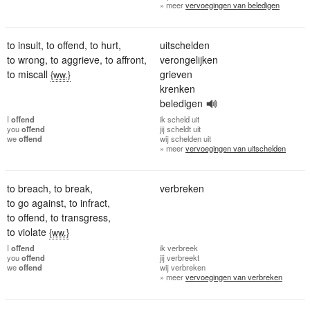
» meer
vervoegingen van beledigen
to insult
,
to offend
,
to hurt
,
uitschelden
to wrong
,
to aggrieve
,
to affront
,
verongelijken
to miscall
grieven
{ww.}
krenken
beledigen
I
offend
ik
scheld uit
you
offend
jij
scheldt uit
we
offend
wij
schelden uit
» meer
vervoegingen van uitschelden
to breach
,
to break
,
verbreken
to go against
,
to infract
,
to offend
,
to transgress
,
to violate
{ww.}
I
offend
ik
verbreek
you
offend
jij
verbreekt
we
offend
wij
verbreken
» meer
vervoegingen van verbreken