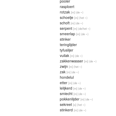
pooier
rasploert
rotzak
[m]
(de ~)
schoelje
[m]
(het ~)
schoft
[m]
(de ~)
serpent
[m]
(de/het ~)
smeerlap
[m]
(de ~)
stinker
teringlijder
tyfuslijer
vuilak
[m]
(de ~)
zakkenwasser
[m]
(de ~)
zwijn
[m]
(het ~)
zak
[m]
(de ~)
hondelul
etter
[m]
(de ~)
lelijkerd
[m]
(de ~)
smiecht
[m]
(de ~)
pokkenlijder
[m]
(de ~)
sekreet
[o]
(het ~)
stinkerd
[m]
(de ~)