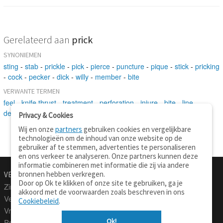
Gerelateerd aan
prick
SYNONIEMEN
sting
-
stab
-
prickle
-
pick
-
pierce
-
puncture
-
pique
-
stick
-
pricking
-
cock
-
pecker
-
dick
-
willy
-
member
-
bite
VERWANTE TERMEN
feel
-
knife thrust
-
treatment
-
perforation
-
injure
-
bite
-
line
-
depression
-
wound
-
individual
-
mark
Privacy & Cookies
Wij en onze
partners
gebruiken cookies en vergelijkbare
technologieën om de inhoud van onze website op de
gebruiker af te stemmen, advertenties te personaliseren
en ons verkeer te analyseren. Onze partners kunnen deze
informatie combineren met informatie die zij via andere
bronnen hebben verkregen.
VERTALEN.NU
OVER
Door op Ok te klikken of onze site te gebruiken, ga je
Zinnen vertalen
Over deze site
akkoord met de voorwaarden zoals beschreven in ons
Verklarend woordenboek
Contact
Cookiebeleid
.
Vraagbaak
Privacy
Ok!
Professionele vertaling