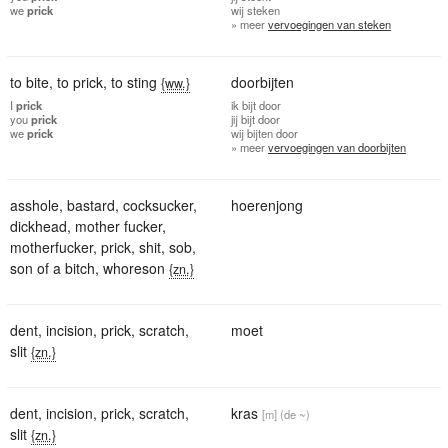
we
prick
wij
steken
» meer
vervoegingen van steken
to bite
,
to prick
,
to sting
doorbijten
{ww.}
I
prick
ik
bijt door
you
prick
jij
bijt door
we
prick
wij
bijten door
» meer
vervoegingen van doorbijten
asshole
,
bastard
,
cocksucker
,
hoerenjong
dickhead
,
mother fucker
,
motherfucker
,
prick
,
shit
,
sob
,
son of a bitch
,
whoreson
{zn.}
dent
,
incision
,
prick
,
scratch
,
moet
slit
{zn.}
dent
,
incision
,
prick
,
scratch
,
kras
[m]
(de ~)
slit
{zn.}