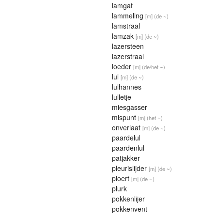
lamgat
lammeling
[m]
(de ~)
lamstraal
lamzak
[m]
(de ~)
lazersteen
lazerstraal
loeder
[m]
(de/het ~)
lul
[m]
(de ~)
lulhannes
lulletje
miesgasser
mispunt
[m]
(het ~)
onverlaat
[m]
(de ~)
paardelul
paardenlul
patjakker
pleurislijder
[m]
(de ~)
ploert
[m]
(de ~)
plurk
pokkenlijer
pokkenvent