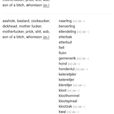
son of a bitch
,
whoreson
{zn.}
asshole
,
bastard
,
cocksucker
,
naarling
[m]
(de ~)
dickhead
,
mother fucker
,
beroerling
motherfucker
,
prick
,
shit
,
sob
,
ellendeling
[m]
(de ~)
son of a bitch
,
whoreson
etterbak
{zn.}
etterbuil
fielt
fluim
gemenerik
[m]
(de ~)
hond
[m]
(de ~)
hondenlul
[m]
(de ~)
kelerelijder
kelerelijer
klerelijer
[m]
(de ~)
kloot
[m]
(de ~)
kloothommel
klootspiraal
klootzak
[m]
(de ~)
kwal
[m]
(de ~)