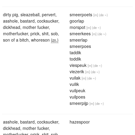
dirty pig
,
sleazeball
,
pervert
,
smeerpoets
[m]
(de ~)
asshole
,
bastard
,
cocksucker
,
goorlap
dickhead
,
mother fucker
,
morspot
[m]
(de ~)
motherfucker
,
prick
,
shit
,
sob
,
smeerkees
[m]
(de ~)
son of a bitch
,
whoreson
smeerlap
{zn.}
smeerpoes
taddik
toddik
viespeuk
[m]
(de ~)
viezerik
[m]
(de ~)
vuilak
[m]
(de ~)
vuilik
vuilpeuk
vuilpoes
smeerpijp
[m]
(de ~)
asshole
,
bastard
,
cocksucker
,
hazespoor
dickhead
,
mother fucker
,
motherfucker
,
prick
,
shit
,
sob
,