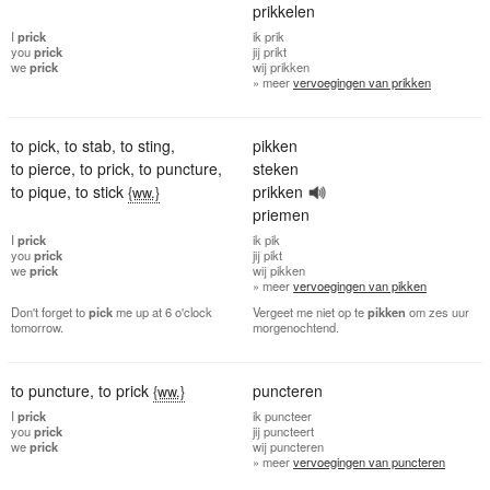
prikkelen
I
prick
ik
prik
you
prick
jij
prikt
we
prick
wij
prikken
» meer
vervoegingen van prikken
to pick
,
to stab
,
to sting
,
pikken
to pierce
,
to prick
,
to puncture
,
steken
to pique
,
to stick
prikken
{ww.}
priemen
I
prick
ik
pik
you
prick
jij
pikt
we
prick
wij
pikken
» meer
vervoegingen van pikken
Don't forget to
pick
me up at 6 o'clock
Vergeet me niet op te
pikken
om zes uur
tomorrow.
morgenochtend.
to puncture
,
to prick
puncteren
{ww.}
I
prick
ik
puncteer
you
prick
jij
puncteert
we
prick
wij
puncteren
» meer
vervoegingen van puncteren