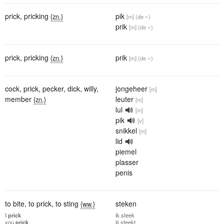
prick
,
pricking
pik
{zn.}
[m]
(de ~)
prik
[m]
(de ~)
prick
,
pricking
prik
{zn.}
[m]
(de ~)
cock
,
prick
,
pecker
,
dick
,
willy
,
jongeheer
[m]
member
leuter
{zn.}
[m]
lul
[m]
pik
[v]
snikkel
[m]
lid
piemel
plasser
penis
to bite
,
to prick
,
to sting
steken
{ww.}
I
prick
ik
steek
you
prick
jij
steekt