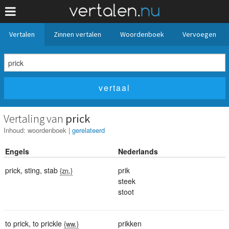
Vertalen
Zinnen vertalen
Woordenboek
Vervoegen
Vertaling van
prick
Inhoud:
woordenboek
|
gerelateerd
Engels
Nederlands
prick
,
sting
,
stab
prik
{zn.}
steek
stoot
to prick
,
to prickle
prikken
{ww.}