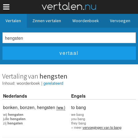
Vertalen
Zinnen vertalen
Woordenboek
Vervoegen
Vertaling van
hengsten
Inhoud:
woordenboek
|
gerelateerd
Nederlands
Engels
bonken
,
bonzen
,
hengsten
to bang
{ww.}
wij
hengsten
we
bang
jullie
hengsten
you
bang
zij
hengsten
they
bang
» meer
vervoegingen van to bang