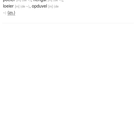
loeier
,
opduvel
[m]
(de ~)
[m]
(de
{zn.}
~)