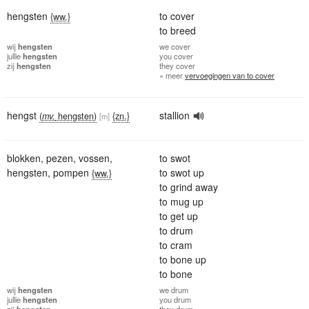
hengsten
to cover
{ww.}
to breed
wij
hengsten
we
cover
jullie
hengsten
you
cover
zij
hengsten
they
cover
» meer
vervoegingen van to cover
hengst
stallion
(
mv.
hengsten)
{zn.}
[m]
blokken
,
pezen
,
vossen
,
to swot
hengsten
,
pompen
to swot up
{ww.}
to grind away
to mug up
to get up
to drum
to cram
to bone up
to bone
wij
hengsten
we
drum
jullie
hengsten
you
drum
zij
hengsten
they
drum