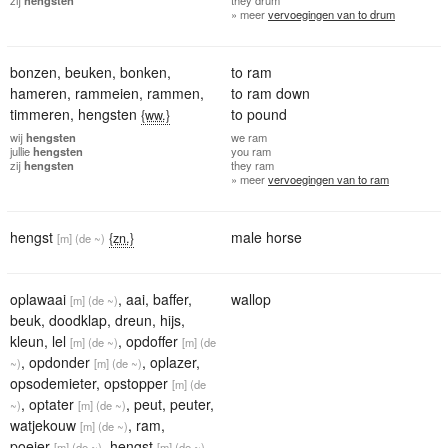
» meer
vervoegingen van to drum
bonzen
,
beuken
,
bonken
,
to ram
hameren
,
rammeien
,
rammen
,
to ram down
timmeren
,
hengsten
to pound
{ww.}
wij
hengsten
we
ram
jullie
hengsten
you
ram
zij
hengsten
they
ram
» meer
vervoegingen van to ram
hengst
male horse
{zn.}
[m]
(de ~)
oplawaai
,
aai
,
baffer
,
wallop
[m]
(de ~)
beuk
,
doodklap
,
dreun
,
hijs
,
kleun
,
lel
,
opdoffer
[m]
(de ~)
[m]
(de
,
opdonder
,
oplazer
,
~)
[m]
(de ~)
opsodemieter
,
opstopper
[m]
(de
,
optater
,
peut
,
peuter
,
~)
[m]
(de ~)
watjekouw
,
ram
,
[m]
(de ~)
poeier
,
hengst
,
[m]
(de ~)
[m]
(de ~)