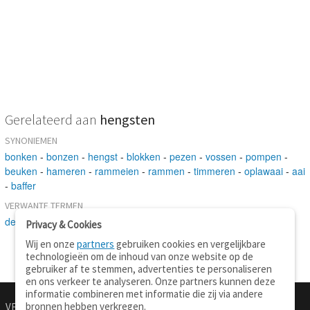
Gerelateerd aan
hengsten
SYNONIEMEN
bonken
-
bonzen
-
hengst
-
blokken
-
pezen
-
vossen
-
pompen
-
beuken
-
hameren
-
rammeien
-
rammen
-
timmeren
-
oplawaai
-
aai
-
baffer
VERWANTE TERMEN
dekken
-
studeren
-
slaan
-
mannetjesdier
-
paard
-
klap
Privacy & Cookies
Wij en onze
partners
gebruiken cookies en vergelijkbare
technologieën om de inhoud van onze website op de
gebruiker af te stemmen, advertenties te personaliseren
en ons verkeer te analyseren. Onze partners kunnen deze
informatie combineren met informatie die zij via andere
bronnen hebben verkregen.
VERTALEN.NU
OVER