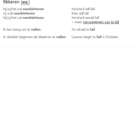
flikkeren
{ww.}
hij/zij/het
zal
neerkletteren
he/she/it
will fall
zij
zult
neerkletteren
they
will fall
hij/zij/het
zal
neerkletteren
he/she/it
would fall
» meer
vervoegingen van to fall
Ik ben bang om te
vallen
.
I'm afraid to
fall
.
In oktober beginnen de bladeren te
vallen
.
Leaves begin to
fall
in October.