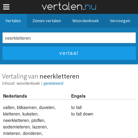
Vertalen
Zinnen vertalen
Woordenboek
Vervoegen
Vertaling van
neerkletteren
Inhoud:
woordenboek
|
gerelateerd
Nederlands
Engels
vallen
,
bliksemen
,
duvelen
,
to fall
kletteren
,
kukelen
,
to fall down
neerkletteren
,
ploffen
,
sodemieteren
,
lazeren
,
mieteren
,
donderen
,