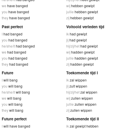
we
have banged
wij
hebben gewipt
you
have banged
jullie
hebben gewipt
they
have banged
zij
hebben gewipt
Past perfect
Voltooid verleden tijd
I
had banged
ik
had gewipt
you
had banged
jij
had gewipt
he/she/it
had banged
hij/zij/het
had gewipt
we
had banged
wij
hadden gewipt
you
had banged
jullie
hadden gewipt
they
had banged
zij
hadden gewipt
Future
Toekomende tijd I
I
will bang
ik
zal wippen
you
will bang
jij
zult wippen
he/she/it
will bang
hij/zij/het
zal wippen
we
will bang
wij
zullen wippen
you
will bang
jullie
zullen wippen
they
will bang
zij
zullen wippen
Future perfect
Toekomende tijd II
I
will have banged
ik
zal gewipt hebben