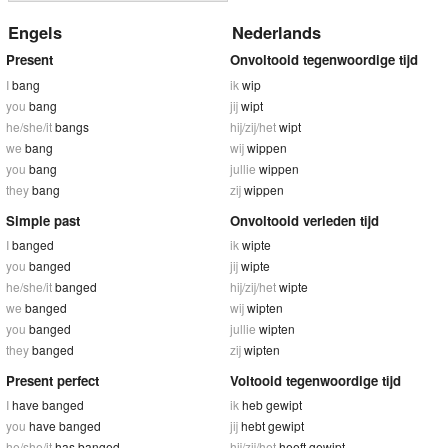
Engels
Nederlands
Present
Onvoltooid tegenwoordige tijd
I
bang
ik
wip
you
bang
jij
wipt
he/she/it
bangs
hij/zij/het
wipt
we
bang
wij
wippen
you
bang
jullie
wippen
they
bang
zij
wippen
Simple past
Onvoltooid verleden tijd
I
banged
ik
wipte
you
banged
jij
wipte
he/she/it
banged
hij/zij/het
wipte
we
banged
wij
wipten
you
banged
jullie
wipten
they
banged
zij
wipten
Present perfect
Voltooid tegenwoordige tijd
I
have banged
ik
heb gewipt
you
have banged
jij
hebt gewipt
he/she/it
has banged
hij/zij/het
heeft gewipt