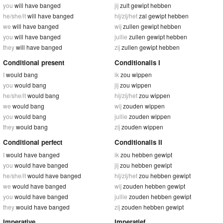
you
will have banged
jij
zult gewipt hebben
he/she/it
will have banged
hij/zij/het
zal gewipt hebben
we
will have banged
wij
zullen gewipt hebben
you
will have banged
jullie
zullen gewipt hebben
they
will have banged
zij
zullen gewipt hebben
Conditional present
Conditionalis I
I
would bang
ik
zou wippen
you
would bang
jij
zou wippen
he/she/it
would bang
hij/zij/het
zou wippen
we
would bang
wij
zouden wippen
you
would bang
jullie
zouden wippen
they
would bang
zij
zouden wippen
Conditional perfect
Conditionalis II
I
would have banged
ik
zou hebben gewipt
you
would have banged
jij
zou hebben gewipt
he/she/it
would have banged
hij/zij/het
zou hebben gewipt
we
would have banged
wij
zouden hebben gewipt
you
would have banged
jullie
zouden hebben gewipt
they
would have banged
zij
zouden hebben gewipt
Imperative
Imperatief