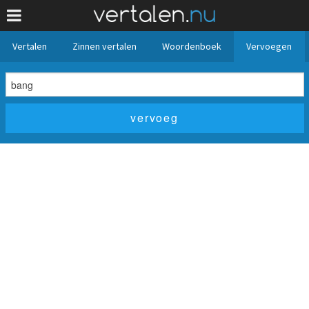
Vertalen
Zinnen vertalen
Woordenboek
Vervoegen