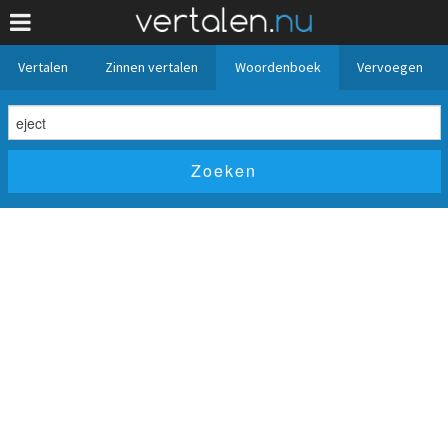
Vertalen
Zinnen vertalen
Woordenboek
Vervoegen