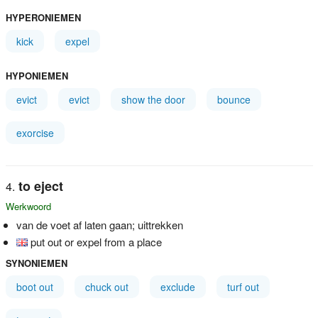
HYPERONIEMEN
kick
expel
HYPONIEMEN
evict
evict
show the door
bounce
exorcise
to eject
Werkwoord
van de voet af laten gaan; uittrekken
put out or expel from a place
SYNONIEMEN
boot out
chuck out
exclude
turf out