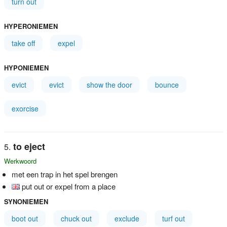
turn out
HYPERONIEMEN
take off
expel
HYPONIEMEN
evict
evict
show the door
bounce
exorcise
to eject
Werkwoord
met een trap in het spel brengen
put out or expel from a place
SYNONIEMEN
boot out
chuck out
exclude
turf out