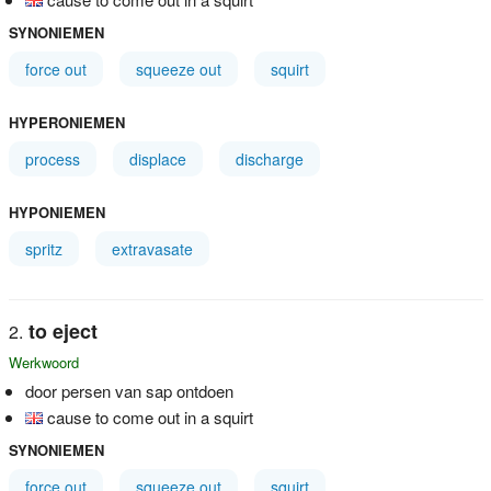
SYNONIEMEN
force out
squeeze out
squirt
HYPERONIEMEN
process
displace
discharge
HYPONIEMEN
spritz
extravasate
to eject
Werkwoord
door persen van sap ontdoen
cause to come out in a squirt
SYNONIEMEN
force out
squeeze out
squirt