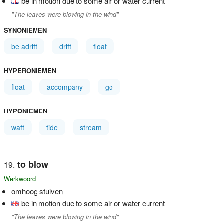
be in motion due to some air or water current
"The leaves were blowing in the wind"
SYNONIEMEN
be adrift
drift
float
HYPERONIEMEN
float
accompany
go
HYPONIEMEN
waft
tide
stream
to blow
Werkwoord
omhoog stuiven
be in motion due to some air or water current
"The leaves were blowing in the wind"