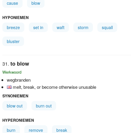
cause
blow
HYPONIEMEN
breeze
set in
waft
storm
squall
bluster
to blow
Werkwoord
wegbranden
melt, break, or become otherwise unusable
SYNONIEMEN
blow out
burn out
HYPERONIEMEN
burn
remove
break