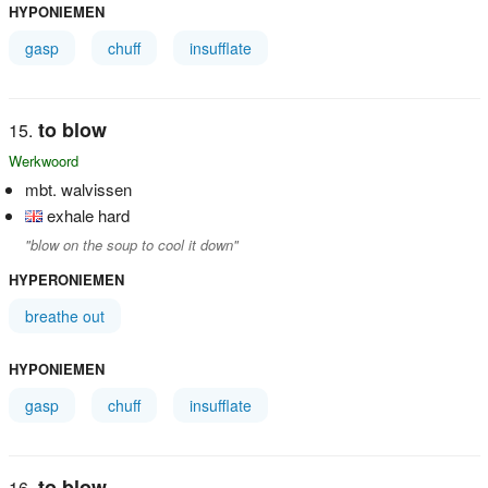
HYPONIEMEN
gasp
chuff
insufflate
to blow
Werkwoord
mbt. walvissen
exhale hard
"blow on the soup to cool it down"
HYPERONIEMEN
breathe out
HYPONIEMEN
gasp
chuff
insufflate
to blow