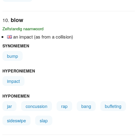
blow
Zelfstandig naamwoord
an impact (as from a collision)
SYNONIEMEN
bump
HYPERONIEMEN
impact
HYPONIEMEN
jar
concussion
rap
bang
buffeting
sideswipe
slap