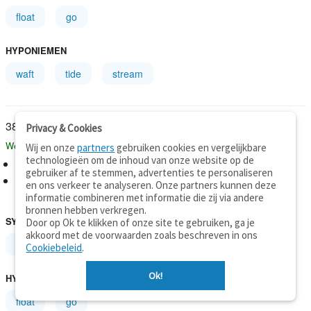
float
go
HYPONIEMEN
waft
tide
stream
to blow
Privacy & Cookies
Werkwoord
Wij en onze
partners
gebruiken cookies en vergelijkbare
technologieën om de inhoud van onze website op de
afdrijven
gebruiker af te stemmen, advertenties te personaliseren
be in motion due to some air or water current
en ons verkeer te analyseren. Onze partners kunnen deze
informatie combineren met informatie die zij via andere
"The leaves were blowing in the wind"
bronnen hebben verkregen.
SYNONIEMEN
Door op Ok te klikken of onze site te gebruiken, ga je
akkoord met de voorwaarden zoals beschreven in ons
be adrift
drift
float
Cookiebeleid
.
Ok!
HYPERONIEMEN
float
go