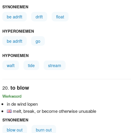
SYNONIEMEN
be adrift
drift
float
HYPERONIEMEN
be adrift
go
HYPONIEMEN
waft
tide
stream
to blow
Werkwoord
in de wind lopen
melt, break, or become otherwise unusable
SYNONIEMEN
blow out
burn out