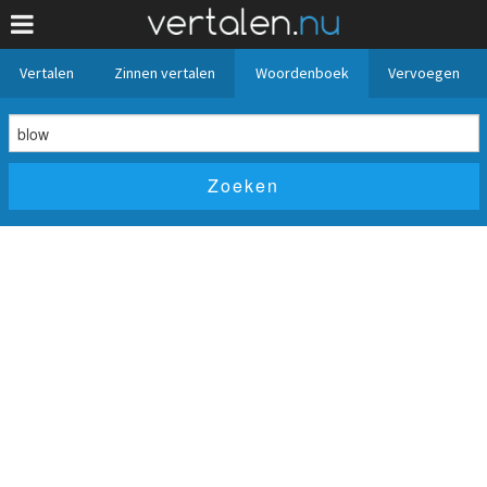
Vertalen
Zinnen vertalen
Woordenboek
Vervoegen