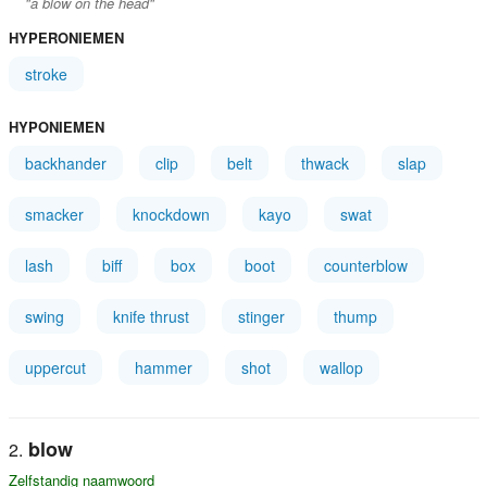
"a blow on the head"
HYPERONIEMEN
stroke
HYPONIEMEN
backhander
clip
belt
thwack
slap
smacker
knockdown
kayo
swat
lash
biff
box
boot
counterblow
swing
knife thrust
stinger
thump
uppercut
hammer
shot
wallop
blow
Zelfstandig naamwoord