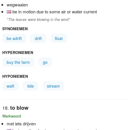
wegwaaien
be in motion due to some air or water current
"The leaves were blowing in the wind"
SYNONIEMEN
be adrift
drift
float
HYPERONIEMEN
buy the farm
go
HYPONIEMEN
waft
tide
stream
to blow
Werkwoord
met iets drijven