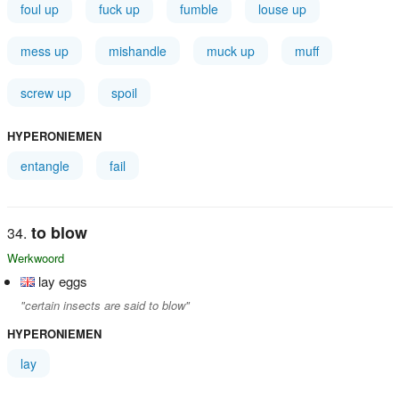
foul up
fuck up
fumble
louse up
mess up
mishandle
muck up
muff
screw up
spoil
HYPERONIEMEN
entangle
fail
to blow
Werkwoord
lay eggs
"certain insects are said to blow"
HYPERONIEMEN
lay