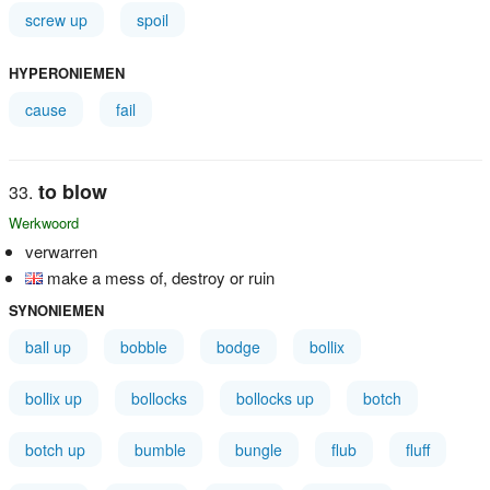
screw up
spoil
HYPERONIEMEN
cause
fail
to blow
Werkwoord
verwarren
make a mess of, destroy or ruin
SYNONIEMEN
ball up
bobble
bodge
bollix
bollix up
bollocks
bollocks up
botch
botch up
bumble
bungle
flub
fluff