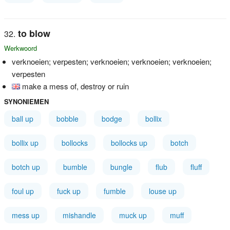
to blow
Werkwoord
verknoeien; verpesten; verknoeien; verknoeien; verknoeien;
verpesten
make a mess of, destroy or ruin
SYNONIEMEN
ball up
bobble
bodge
bollix
bollix up
bollocks
bollocks up
botch
botch up
bumble
bungle
flub
fluff
foul up
fuck up
fumble
louse up
mess up
mishandle
muck up
muff