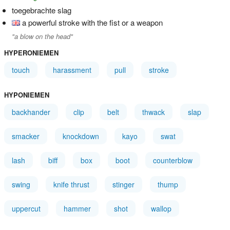
toegebrachte slag
a powerful stroke with the fist or a weapon
"a blow on the head"
HYPERONIEMEN
touch
harassment
pull
stroke
HYPONIEMEN
backhander
clip
belt
thwack
slap
smacker
knockdown
kayo
swat
lash
biff
box
boot
counterblow
swing
knife thrust
stinger
thump
uppercut
hammer
shot
wallop