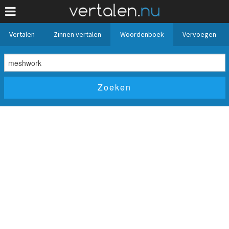
Vertalen
Zinnen vertalen
Woordenboek
Vervoegen