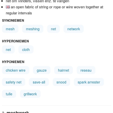
net om vlinders, vissen enz. te vangen
an open fabric of string or rope or wire woven together at
regular intervals
SYNONIEMEN
mesh
meshing
net
network
HYPERONIEMEN
net
cloth
HYPONIEMEN
chicken wire
gauze
hairnet
reseau
safety net
save-all
snood
spark arrester
tulle
grillwork
meshwork