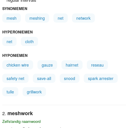
SYNONIEMEN
mesh
meshing
net
network
HYPERONIEMEN
net
cloth
HYPONIEMEN
chicken wire
gauze
hairnet
reseau
safety net
save-all
snood
spark arrester
tulle
grillwork
meshwork
Zelfstandig naamwoord