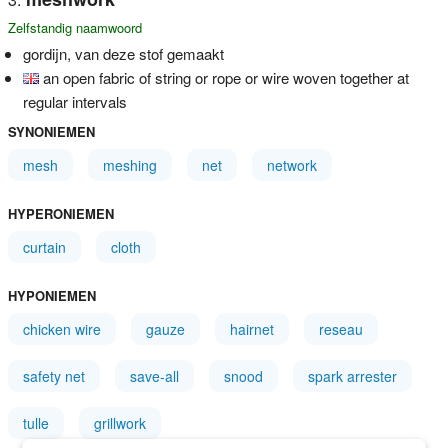
Zelfstandig naamwoord
gordijn, van deze stof gemaakt
an open fabric of string or rope or wire woven together at
regular intervals
SYNONIEMEN
mesh
meshing
net
network
HYPERONIEMEN
curtain
cloth
HYPONIEMEN
chicken wire
gauze
hairnet
reseau
safety net
save-all
snood
spark arrester
tulle
grillwork