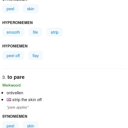
peel
skin
HYPERONIEMEN
smooth
file
strip
HYPONIEMEN
peel off
flay
to pare
Werkwoord
ontvellen
strip the skin off
"pare apples"
SYNONIEMEN
peel
skin