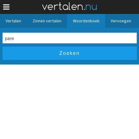
Vertalen
Zinnen vertalen
Woordenboek
Vervoegen