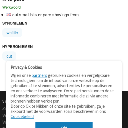
Werkwoord
cut small bits or pare shavings from
SYNONIEMEN
whittle
HYPERONIEMEN
cut
Privacy & Cookies
Wij en onze
partners
gebruiken cookies en vergelijkbare
technologieën om de inhoud van onze website op de
gebruiker af te stemmen, advertenties te personaliseren
en ons verkeer te analyseren. Onze partners kunnen deze
informatie combineren met informatie die zij via andere
bronnen hebben verkregen.
VERTALEN.NU
OVER
Door op Ok te klikken of onze site te gebruiken, ga je
Zinnen vertalen
Over deze site
akkoord met de voorwaarden zoals beschreven in ons
Verklarend woordenboek
Contact
Cookiebeleid
.
Vraagbaak
Privacy