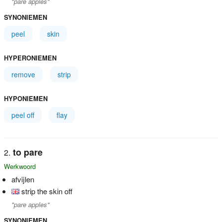
"pare apples"
SYNONIEMEN
peel
skin
HYPERONIEMEN
remove
strip
HYPONIEMEN
peel off
flay
to pare
Werkwoord
afvijlen
strip the skin off
"pare apples"
SYNONIEMEN