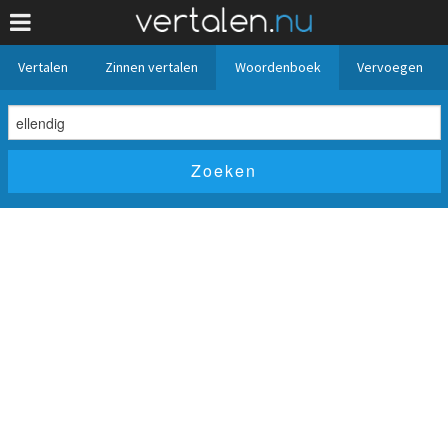
Vertalen
Zinnen vertalen
Woordenboek
Vervoegen