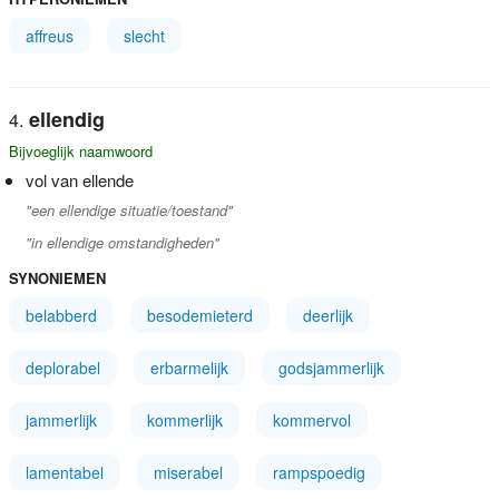
affreus
slecht
ellendig
Bijvoeglijk naamwoord
vol van ellende
"een ellendige situatie/toestand"
"in ellendige omstandigheden"
SYNONIEMEN
belabberd
besodemieterd
deerlijk
deplorabel
erbarmelijk
godsjammerlijk
jammerlijk
kommerlijk
kommervol
lamentabel
miserabel
rampspoedig