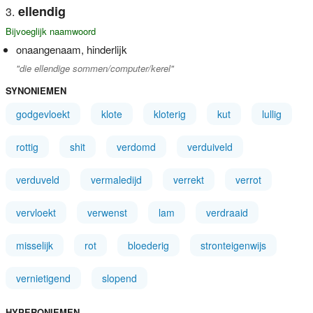
ellendig
Bijvoeglijk naamwoord
onaangenaam, hinderlijk
"die ellendige sommen/computer/kerel"
SYNONIEMEN
godgevloekt
klote
kloterig
kut
lullig
rottig
shit
verdomd
verduiveld
verduveld
vermaledijd
verrekt
verrot
vervloekt
verwenst
lam
verdraaid
misselijk
rot
bloederig
stronteigenwijs
vernietigend
slopend
HYPERONIEMEN