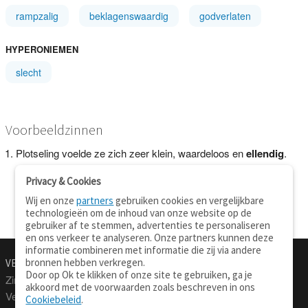
rampzalig
beklagenswaardig
godverlaten
HYPERONIEMEN
slecht
Voorbeeldzinnen
Plotseling voelde ze zich zeer klein, waardeloos en
ellendig
.
Privacy & Cookies
Wij en onze
partners
gebruiken cookies en vergelijkbare
technologieën om de inhoud van onze website op de
gebruiker af te stemmen, advertenties te personaliseren
en ons verkeer te analyseren. Onze partners kunnen deze
informatie combineren met informatie die zij via andere
bronnen hebben verkregen.
VERTALEN.NU
OVER
Door op Ok te klikken of onze site te gebruiken, ga je
Zinnen vertalen
Over deze site
akkoord met de voorwaarden zoals beschreven in ons
Verklarend woordenboek
Contact
Cookiebeleid
.