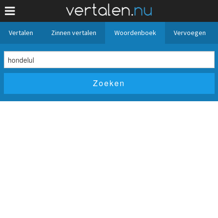
Vertalen
Zinnen vertalen
Woordenboek
Vervoegen