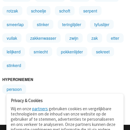
rotzak
schoelje
schoft
serpent
smeerlap
stinker
teringlijder
tyfuslijer
vuilak
zakkenwasser
zwijn
zak
etter
lelijkerd
smiecht
pokkenlijder
sekreet
stinkerd
HYPERONIEMEN
persoon
Privacy & Cookies
Wij en onze
partners
gebruiken cookies en vergelijkbare
technologieën om de inhoud van onze website op de
gebruiker af te stemmen, advertenties te personaliseren
en ons verkeer te analyseren. Onze partners kunnen deze
informatie combineren met informatie die zij via andere