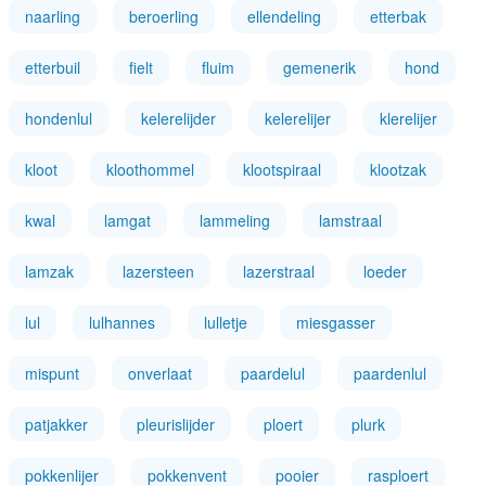
naarling
beroerling
ellendeling
etterbak
etterbuil
fielt
fluim
gemenerik
hond
hondenlul
kelerelijder
kelerelijer
klerelijer
kloot
kloothommel
klootspiraal
klootzak
kwal
lamgat
lammeling
lamstraal
lamzak
lazersteen
lazerstraal
loeder
lul
lulhannes
lulletje
miesgasser
mispunt
onverlaat
paardelul
paardenlul
patjakker
pleurislijder
ploert
plurk
pokkenlijer
pokkenvent
pooier
rasploert