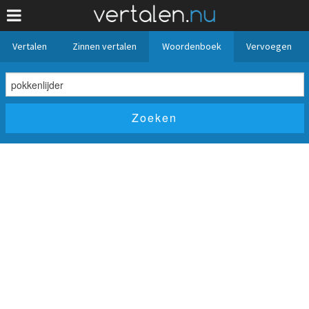
Vertalen
Zinnen vertalen
Woordenboek
Vervoegen