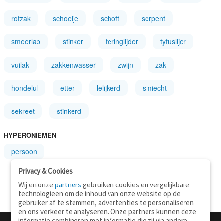
rotzak
schoelje
schoft
serpent
smeerlap
stinker
teringlijder
tyfuslijer
vuilak
zakkenwasser
zwijn
zak
hondelul
etter
lelijkerd
smiecht
sekreet
stinkerd
HYPERONIEMEN
persoon
Privacy & Cookies
Wij en onze
partners
gebruiken cookies en vergelijkbare
technologieën om de inhoud van onze website op de
gebruiker af te stemmen, advertenties te personaliseren
en ons verkeer te analyseren. Onze partners kunnen deze
informatie combineren met informatie die zij via andere