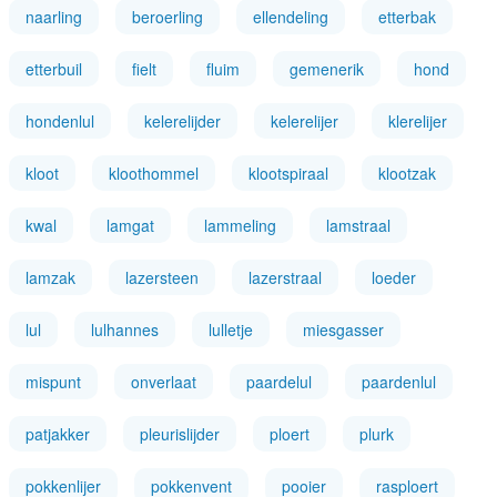
naarling
beroerling
ellendeling
etterbak
etterbuil
fielt
fluim
gemenerik
hond
hondenlul
kelerelijder
kelerelijer
klerelijer
kloot
kloothommel
klootspiraal
klootzak
kwal
lamgat
lammeling
lamstraal
lamzak
lazersteen
lazerstraal
loeder
lul
lulhannes
lulletje
miesgasser
mispunt
onverlaat
paardelul
paardenlul
patjakker
pleurislijder
ploert
plurk
pokkenlijer
pokkenvent
pooier
rasploert