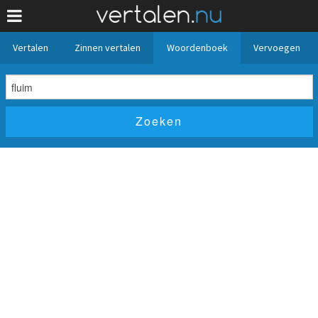
Vertalen
Zinnen vertalen
Woordenboek
Vervoegen