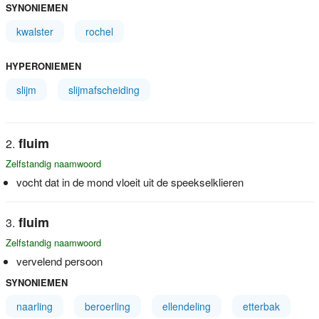
SYNONIEMEN
kwalster
rochel
HYPERONIEMEN
slijm
slijmafscheiding
fluim
Zelfstandig naamwoord
vocht dat in de mond vloeit uit de speekselklieren
fluim
Zelfstandig naamwoord
vervelend persoon
SYNONIEMEN
naarling
beroerling
ellendeling
etterbak