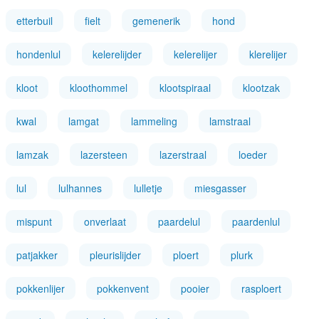
etterbuil
fielt
gemenerik
hond
hondenlul
kelerelijder
kelerelijer
klerelijer
kloot
kloothommel
klootspiraal
klootzak
kwal
lamgat
lammeling
lamstraal
lamzak
lazersteen
lazerstraal
loeder
lul
lulhannes
lulletje
miesgasser
mispunt
onverlaat
paardelul
paardenlul
patjakker
pleurislijder
ploert
plurk
pokkenlijer
pokkenvent
pooier
rasploert