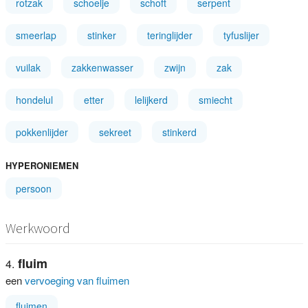
rotzak
schoelje
schoft
serpent
smeerlap
stinker
teringlijder
tyfuslijer
vuilak
zakkenwasser
zwijn
zak
hondelul
etter
lelijkerd
smiecht
pokkenlijder
sekreet
stinkerd
HYPERONIEMEN
persoon
Werkwoord
fluim
een
vervoeging van fluimen
fluimen