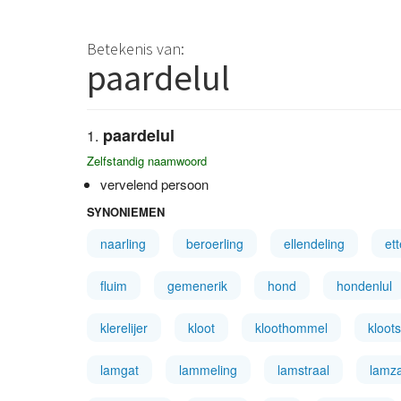
Betekenis van:
paardelul
paardelul
Zelfstandig naamwoord
vervelend persoon
SYNONIEMEN
naarling
beroerling
ellendeling
et
fluim
gemenerik
hond
hondenlul
klerelijer
kloot
kloothommel
kloots
lamgat
lammeling
lamstraal
lamz