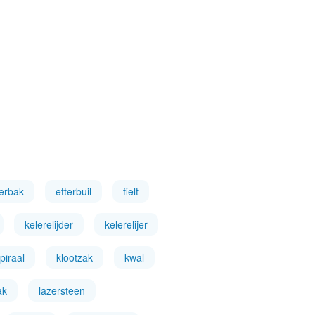
terbak
etterbuil
fielt
kelerelijder
kelerelijer
piraal
klootzak
kwal
ak
lazersteen