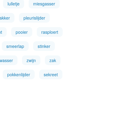
lulletje
miesgasser
jakker
pleurislijder
t
pooier
rasploert
smeerlap
stinker
wasser
zwijn
zak
pokkenlijder
sekreet