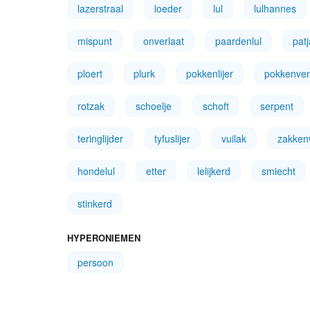
lazerstraal
loeder
lul
lulhannes
mispunt
onverlaat
paardenlul
pat
ploert
plurk
pokkenlijer
pokkenven
rotzak
schoelje
schoft
serpent
teringlijder
tyfuslijer
vuilak
zakken
hondelul
etter
lelijkerd
smiecht
stinkerd
HYPERONIEMEN
persoon