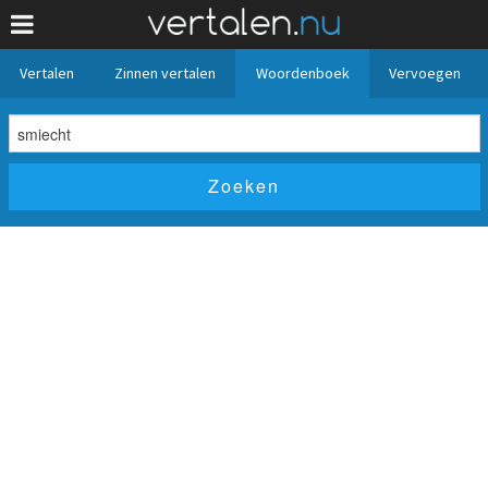
Vertalen
Zinnen vertalen
Woordenboek
Vervoegen