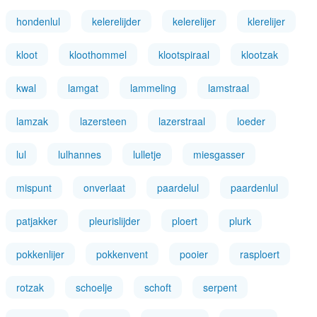
hondenlul
kelerelijder
kelerelijer
klerelijer
kloot
kloothommel
klootspiraal
klootzak
kwal
lamgat
lammeling
lamstraal
lamzak
lazersteen
lazerstraal
loeder
lul
lulhannes
lulletje
miesgasser
mispunt
onverlaat
paardelul
paardenlul
patjakker
pleurislijder
ploert
plurk
pokkenlijer
pokkenvent
pooier
rasploert
rotzak
schoelje
schoft
serpent