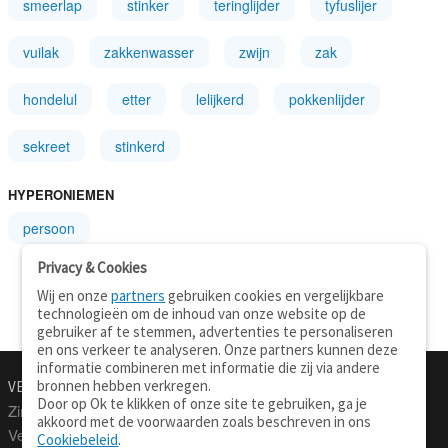
smeerlap
stinker
teringlijder
tyfuslijer
vuilak
zakkenwasser
zwijn
zak
hondelul
etter
lelijkerd
pokkenlijder
sekreet
stinkerd
HYPERONIEMEN
persoon
Privacy & Cookies
Wij en onze
partners
gebruiken cookies en vergelijkbare
technologieën om de inhoud van onze website op de
gebruiker af te stemmen, advertenties te personaliseren
en ons verkeer te analyseren. Onze partners kunnen deze
informatie combineren met informatie die zij via andere
bronnen hebben verkregen.
VERTALEN.NU
OVER
Door op Ok te klikken of onze site te gebruiken, ga je
Zinnen vertalen
Over deze site
akkoord met de voorwaarden zoals beschreven in ons
Verklarend woordenboek
Contact
Cookiebeleid
.