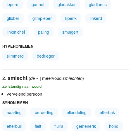
leperd
gannef
gladakker
gladjanus
glibber
glimpieper
lijperik
linkerd
linkmichel
paling
smuigert
HYPERONIEMEN
slimmerd
bedrieger
smiecht
(
de
~ | meervoud
smiechten
)
Zelfstandig naamwoord
vervelend persoon
SYNONIEMEN
naarling
beroerling
ellendeling
etterbak
etterbuil
fielt
fluim
gemenerik
hond