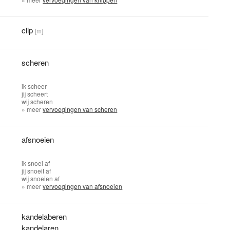
clip
[m]
scheren
ik
scheer
jij
scheert
wij
scheren
» meer
vervoegingen van scheren
afsnoeien
ik
snoei af
jij
snoeit af
wij
snoeien af
» meer
vervoegingen van afsnoeien
kandelaberen
kandelaren