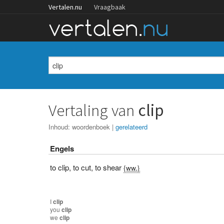
Vertalen.nu
Vraagbaak
Vertaling van
clip
Inhoud:
woordenboek
|
gerelateerd
Engels
to clip
,
to cut
,
to shear
{ww.}
I
clip
you
clip
we
clip