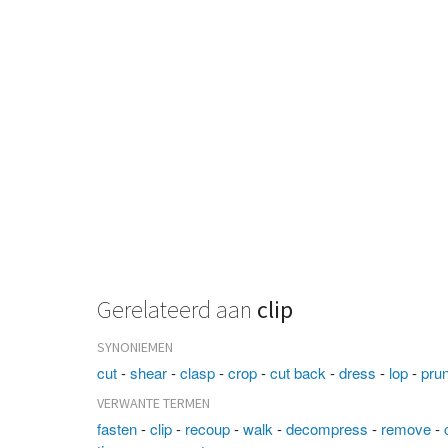
Gerelateerd aan
clip
SYNONIEMEN
cut
-
shear
-
clasp
-
crop
-
cut back
-
dress
-
lop
-
pru
VERWANTE TERMEN
fasten
-
clip
-
recoup
-
walk
-
decompress
-
remove
-