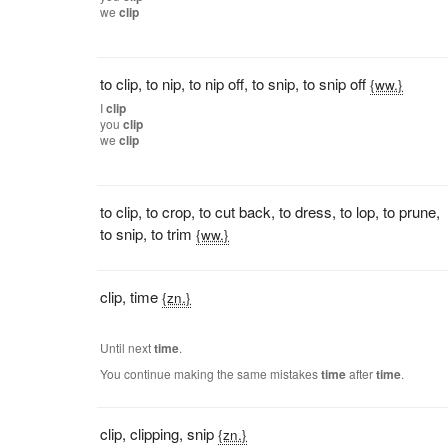
we
clip
to clip
,
to nip
,
to nip off
,
to snip
,
to snip off
{ww.}
I
clip
you
clip
we
clip
to clip
,
to crop
,
to cut back
,
to dress
,
to lop
,
to prune
,
to snip
,
to trim
{ww.}
clip
,
time
{zn.}
Until next
time
.
You continue making the same mistakes
time
after
time
.
clip
,
clipping
,
snip
{zn.}