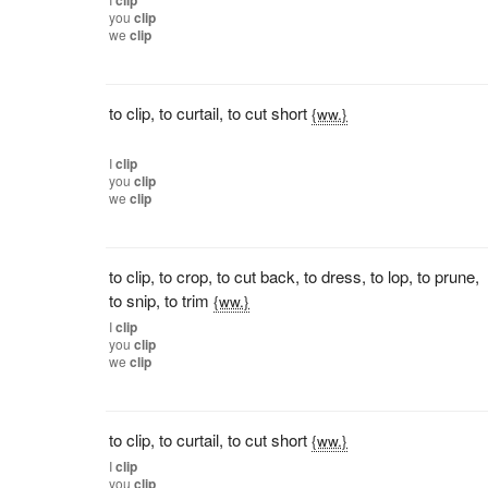
clip
you
clip
we
clip
to clip
,
to curtail
,
to cut short
{ww.}
I
clip
you
clip
we
clip
to clip
,
to crop
,
to cut back
,
to dress
,
to lop
,
to prune
,
to snip
,
to trim
{ww.}
I
clip
you
clip
we
clip
to clip
,
to curtail
,
to cut short
{ww.}
I
clip
you
clip