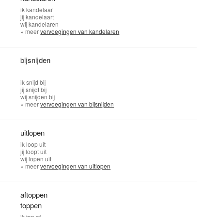
ik
kandelaar
jij
kandelaart
wij
kandelaren
» meer
vervoegingen van kandelaren
bijsnijden
ik
snijd bij
jij
snijdt bij
wij
snijden bij
» meer
vervoegingen van bijsnijden
uitlopen
ik
loop uit
jij
loopt uit
wij
lopen uit
» meer
vervoegingen van uitlopen
aftoppen
toppen
ik
top af