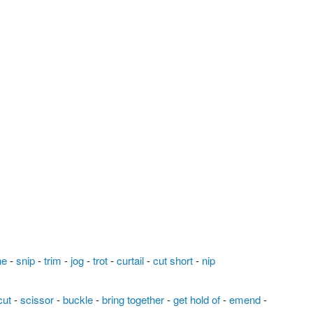
ne
-
snip
-
trim
-
jog
-
trot
-
curtail
-
cut short
-
nip
cut
-
scissor
-
buckle
-
bring together
-
get hold of
-
emend
-