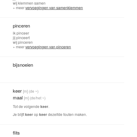
wij
klemmen samen
» meer
vervoegingen van samenklemmen
pinceren
ik
pinceer
jij
pinceert
wij
pinceren
» meer
vervoegingen van pinceren
bijsnoeien
keer
[m]
(de ~)
maal
[m]
(de/het ~)
Tot de volgende
keer
.
Je blijft
keer
op
keer
dezelfde fouten maken.
flits