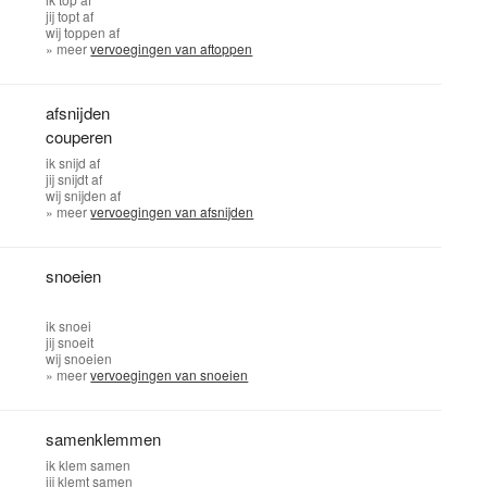
jij
topt af
wij
toppen af
» meer
vervoegingen van aftoppen
afsnijden
couperen
ik
snijd af
jij
snijdt af
wij
snijden af
» meer
vervoegingen van afsnijden
snoeien
ik
snoei
jij
snoeit
wij
snoeien
» meer
vervoegingen van snoeien
samenklemmen
ik
klem samen
jij
klemt samen