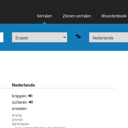
Vertalen
Zinnen vertalen
Woordenboek
Nederlands
knippen
scheren
snoeien
ik
knip
jij
knipt
wij
knippen
» meer
vervoegingen van knippen