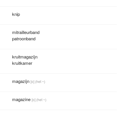
knip
mitrailleurband
patroonband
kruitmagazijn
kruitkamer
magazijn
[o]
(het ~)
magazine
[o]
(het ~)