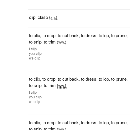
clip
,
clasp
{zn.}
to clip
,
to crop
,
to cut back
,
to dress
,
to lop
,
to prune
,
to snip
,
to trim
{ww.}
I
clip
you
clip
we
clip
to clip
,
to crop
,
to cut back
,
to dress
,
to lop
,
to prune
,
to snip
,
to trim
{ww.}
I
clip
you
clip
we
clip
to clip
,
to crop
,
to cut back
,
to dress
,
to lop
,
to prune
,
to snip
,
to trim
{ww.}