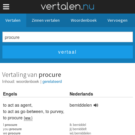
Vertalen
Zinnen vertalen
Woordenboek
Vervoegen
Vertaling van
procure
Inhoud:
woordenboek
|
gerelateerd
Engels
Nederlands
to act as agent
,
bemiddelen
to act as go-between
,
to purvey
,
to procure
{ww.}
I
procure
ik
bemiddel
you
procure
jij
bemiddelt
we
procure
wij
bemiddelen