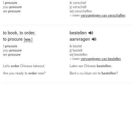
I
procure
ik
verschaf
you
procure
jij
verschaft
we
procure
wij
verschaffen
» meer
vervoegingen van verschaffen
to book
,
to order
,
bestellen
to procure
aanvragen
{ww.}
I
procure
ik
bestel
you
procure
jij
bestelt
we
procure
wij
bestellen
» meer
vervoegingen van bestellen
Let's
order
Chinese takeout.
Laten we Chinees
bestellen
.
Are you ready to
order
now?
Bent u nu klaar om te
bestellen
?