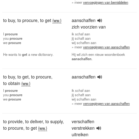
» meer
vervoegingen van bemiddelen
to buy
,
to procure
,
to get
aanschaffen
{ww.}
zich voorzien van
I
procure
ik
schaf aan
you
procure
jij
schaft aan
we
procure
wij
schaffen aan
» meer
vervoegingen van aanschaffen
He wants to
get
a new dictionary.
Hij wil zich een nieuw woordenboek
aanschaffen
.
to buy
,
to get
,
to procure
,
aanschaffen
to obtain
{ww.}
I
procure
ik
schaf aan
you
procure
jij
schaft aan
we
procure
wij
schaffen aan
» meer
vervoegingen van aanschaffen
to provide
,
to deliver
,
to supply
,
verschaffen
to procure
,
to get
verstrekken
{ww.}
uitreiken