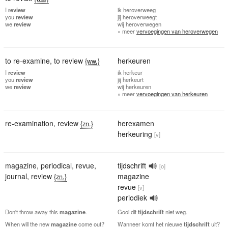
I
review
ik
heroverweeg
you
review
jij
heroverweegt
we
review
wij
heroverwegen
» meer
vervoegingen van heroverwegen
to re-examine
,
to review
herkeuren
{ww.}
I
review
ik
herkeur
you
review
jij
herkeurt
we
review
wij
herkeuren
» meer
vervoegingen van herkeuren
re-examination
,
review
herexamen
{zn.}
herkeuring
[v]
magazine
,
periodical
,
revue
,
tijdschrift
[o]
journal
,
review
magazine
{zn.}
revue
[v]
periodiek
Don't throw away this
magazine
.
Gooi dit
tijdschrift
niet weg.
When will the new
magazine
come out?
Wanneer komt het nieuwe
tijdschrift
uit?