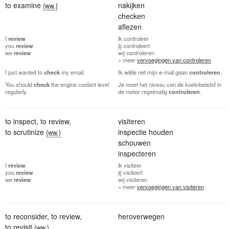
to examine
nakijken
{ww.}
checken
aflezen
I
review
ik
controleer
you
review
jij
controleert
we
review
wij
controleren
» meer
vervoegingen van controleren
I just wanted to
check
my email.
Ik wilde net mijn e-mail gaan
controleren
.
You should
check
the engine coolant level
Je moet het niveau van de koelvloeistof in
regularly.
de motor regelmatig
controleren
.
to inspect
,
to review
,
visiteren
to scrutinize
inspectie houden
{ww.}
schouwen
inspecteren
I
review
ik
visiteer
you
review
jij
visiteert
we
review
wij
visiteren
» meer
vervoegingen van visiteren
to reconsider
,
to review
,
heroverwegen
to revisit
{ww.}