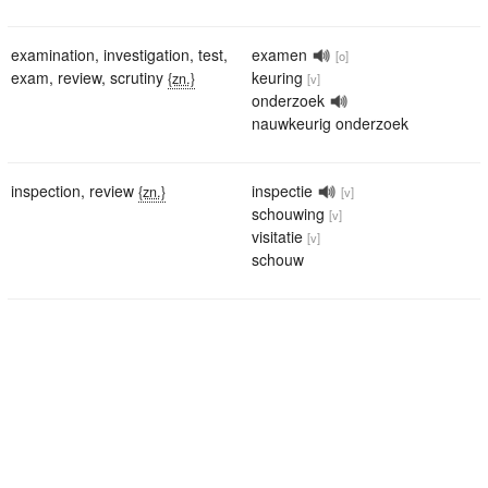
examination
,
investigation
,
test
,
examen
[o]
exam
,
review
,
scrutiny
keuring
{zn.}
[v]
onderzoek
nauwkeurig onderzoek
inspection
,
review
inspectie
{zn.}
[v]
schouwing
[v]
visitatie
[v]
schouw