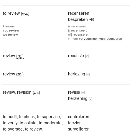
to review
recenseren
{ww.}
bespreken
I
review
ik
recenseer
you
review
jij
recenseert
we
review
wij
recenseren
» meer
vervoegingen van recenseren
review
recensie
{zn.}
[v]
review
herlezing
{zn.}
[v]
review
,
revision
revisie
{zn.}
[v]
herziening
[v]
to audit
,
to check
,
to supervise
,
controleren
to verify
,
to collate
,
to moderate
,
toezien
to oversee
,
to review
,
surveilleren