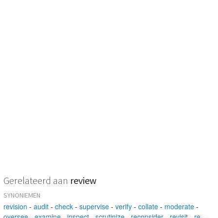
Gerelateerd aan
review
SYNONIEMEN
revision
-
audit
-
check
-
supervise
-
verify
-
collate
-
moderate
-
oversee
-
examine
-
inspect
-
scrutinize
-
reconsider
-
revisit
-
re-