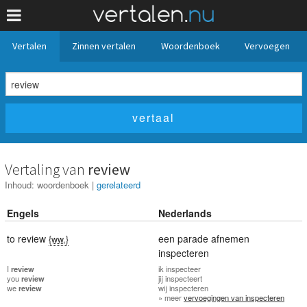
Vertalen
Zinnen vertalen
Woordenboek
Vervoegen
Vertaling van
review
Inhoud:
woordenboek
|
gerelateerd
Engels
Nederlands
to review
een parade afnemen
{ww.}
inspecteren
I
review
ik
inspecteer
you
review
jij
inspecteert
we
review
wij
inspecteren
» meer
vervoegingen van inspecteren