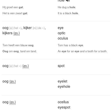
Hij groef een
gat
.
He dug a
hole
.
Het is een zwart
gat
.
It is a black
hole
.
oog
,
kijker
,
eye
[o]
(het ~)
[m]
(de ~)
kijkers
optic
{zn.}
oculus
Tom heeft een blauw
oog
.
Tom has a black
eye
.
Oog
om
oog
, tand om tand.
An
eye
for an
eye
and a tooth for a tooth.
oog
spot
{zn.}
[o]
(het ~)
oog
eyelet
{zn.}
eyehole
oog
ocellus
{zn.}
eyespot