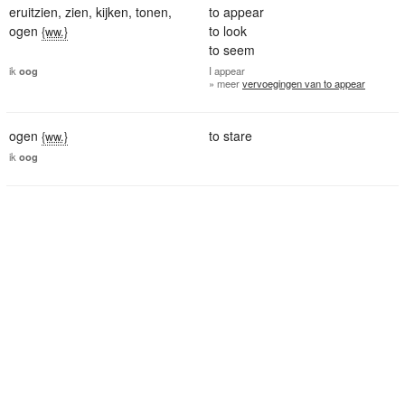
eruitzien
,
zien
,
kijken
,
tonen
,
to appear
ogen
to look
{ww.}
to seem
ik
oog
I
appear
» meer
vervoegingen van to appear
ogen
to stare
{ww.}
ik
oog