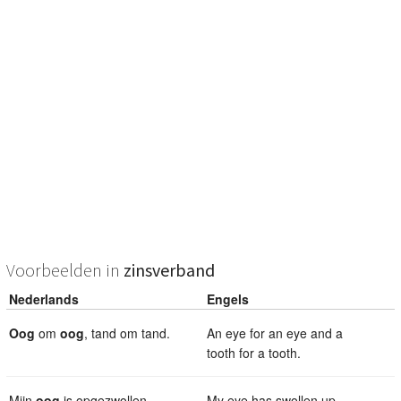
Voorbeelden in
zinsverband
Nederlands
Engels
Oog
om
oog
, tand om tand.
An eye for an eye and a
tooth for a tooth.
Mijn
oog
is opgezwollen.
My eye has swollen up.