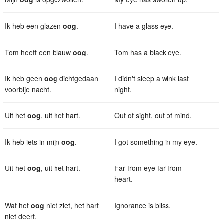
Ik heb een glazen
oog
.
I have a glass eye.
Tom heeft een blauw
oog
.
Tom has a black eye.
Ik heb geen
oog
dichtgedaan
I didn't sleep a wink last
voorbije nacht.
night.
Uit het
oog
, uit het hart.
Out of sight, out of mind.
Ik heb iets in mijn
oog
.
I got something in my eye.
Uit het
oog
, uit het hart.
Far from eye far from
heart.
Wat het
oog
niet ziet, het hart
Ignorance is bliss.
niet deert.