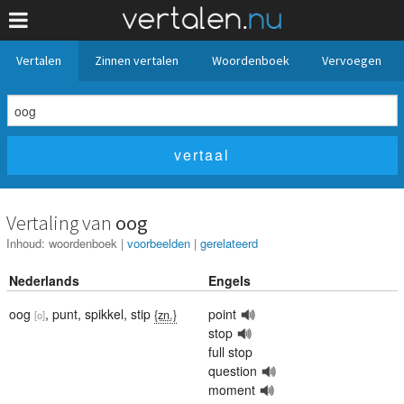
Vertalen
Zinnen vertalen
Woordenboek
Vervoegen
Vertaling van
oog
Inhoud:
woordenboek
|
voorbeelden
|
gerelateerd
Nederlands
Engels
oog
,
punt
,
spikkel
,
stip
point
{zn.}
[o]
stop
full stop
question
moment