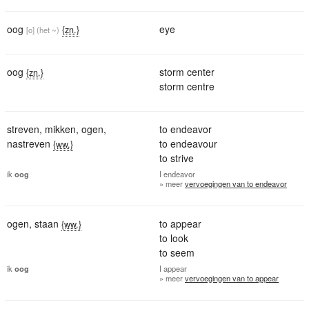
oog
eye
{zn.}
[o]
(het ~)
oog
storm center
{zn.}
storm centre
streven
,
mikken
,
ogen
,
to endeavor
nastreven
to endeavour
{ww.}
to strive
ik
oog
I
endeavor
» meer
vervoegingen van to endeavor
ogen
,
staan
to appear
{ww.}
to look
to seem
ik
oog
I
appear
» meer
vervoegingen van to appear