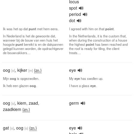
locus
spot
period
dot
Ik was het op dat
punt
met hem eens.
I agreed with him on that
point
.
In Nederland is het de gewoonte dat,
In the Netherlands, it is the custom that,
wanneer bij de bouw van een huis het
when during the construction of a house
hoogste
punt
bereikt is en de dakpannen
the highest
point
has been reached and
gelegd kunnen worden, de opdrachtgever
the roof is ready for tiling, the client
de bouwvakkers…
treats…
oog
,
kijker
eye
{zn.}
[o]
[m]
Mijn
oog
is opgezwollen.
My
eye
has swollen up.
Ik heb een glazen
oog
.
I have a glass
eye
.
oog
,
kiem
,
zaad
,
germ
[o]
zaadkiem
{zn.}
gat
,
oog
eye
{zn.}
[o]
[o]
hole