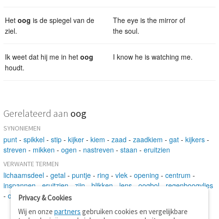
Het
oog
is de spiegel van de
The eye is the mirror of
ziel.
the soul.
Ik weet dat hij me in het
oog
I know he is watching me.
houdt.
Gerelateerd aan
oog
SYNONIEMEN
punt
-
spikkel
-
stip
-
kijker
-
kiem
-
zaad
-
zaadkiem
-
gat
-
kijkers
-
streven
-
mikken
-
ogen
-
nastreven
-
staan
-
eruitzien
VERWANTE TERMEN
lichaamsdeel
-
getal
-
puntje
-
ring
-
vlek
-
opening
-
centrum
-
inspannen
-
eruitzien
-
zijn
-
blikken
-
lens
-
oogbol
-
regenboogvlies
-
ooglid
-
ooglens
Privacy & Cookies
Wij en onze
partners
gebruiken cookies en vergelijkbare