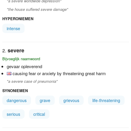
"a severe worldwide depression"
"the house suffered severe damage"
HYPERONIEMEN
intense
severe
Bijvoeglijk naamwoord
gevaar opleverend
causing fear or anxiety by threatening great harm
"a severe case of pneumonia"
SYNONIEMEN
dangerous
grave
grievous
life-threatening
serious
critical