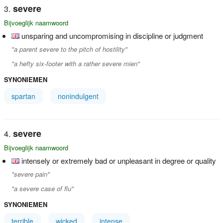
severe
Bijvoeglijk naamwoord
unsparing and uncompromising in discipline or judgment
"a parent severe to the pitch of hostility"
"a hefty six-footer with a rather severe mien"
SYNONIEMEN
spartan
nonindulgent
severe
Bijvoeglijk naamwoord
intensely or extremely bad or unpleasant in degree or quality
"severe pain"
"a severe case of flu"
SYNONIEMEN
terrible
wicked
intense