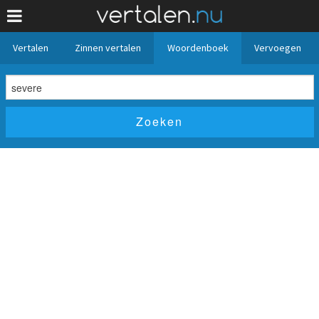
Vertalen
Zinnen vertalen
Woordenboek
Vervoegen