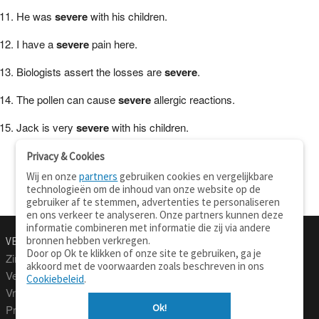
He was
severe
with his children.
I have a
severe
pain here.
Biologists assert the losses are
severe
.
The pollen can cause
severe
allergic reactions.
Jack is very
severe
with his children.
Privacy & Cookies
Wij en onze
partners
gebruiken cookies en vergelijkbare
technologieën om de inhoud van onze website op de
gebruiker af te stemmen, advertenties te personaliseren
en ons verkeer te analyseren. Onze partners kunnen deze
informatie combineren met informatie die zij via andere
bronnen hebben verkregen.
VERTALEN.NU
OVER
Door op Ok te klikken of onze site te gebruiken, ga je
Zinnen vertalen
Over deze site
akkoord met de voorwaarden zoals beschreven in ons
Verklarend woordenboek
Contact
Cookiebeleid
.
Vraagbaak
Privacy
Ok!
Professionele vertaling