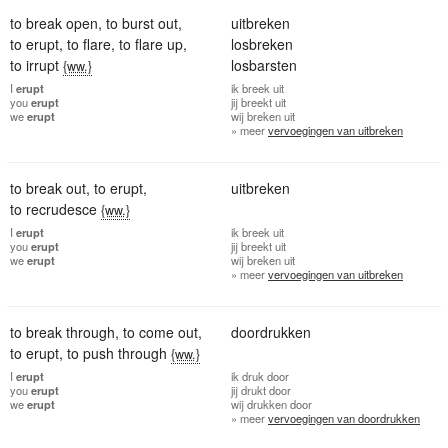
to break open
,
to burst out
,
uitbreken
to erupt
,
to flare
,
to flare up
,
losbreken
to irrupt
losbarsten
{ww.}
I
erupt
ik
breek uit
you
erupt
jij
breekt uit
we
erupt
wij
breken uit
» meer
vervoegingen van uitbreken
to break out
,
to erupt
,
uitbreken
to recrudesce
{ww.}
I
erupt
ik
breek uit
you
erupt
jij
breekt uit
we
erupt
wij
breken uit
» meer
vervoegingen van uitbreken
to break through
,
to come out
,
doordrukken
to erupt
,
to push through
{ww.}
I
erupt
ik
druk door
you
erupt
jij
drukt door
we
erupt
wij
drukken door
» meer
vervoegingen van doordrukken