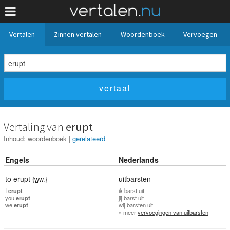
Vertalen
Zinnen vertalen
Woordenboek
Vervoegen
Vertaling van
erupt
Inhoud:
woordenboek
|
gerelateerd
Engels
Nederlands
to erupt
uitbarsten
{ww.}
I
erupt
ik
barst uit
you
erupt
jij
barst uit
we
erupt
wij
barsten uit
» meer
vervoegingen van uitbarsten