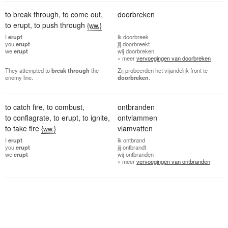
to break through
,
to come out
,
doorbreken
to erupt
,
to push through
{ww.}
I
erupt
ik
doorbreek
you
erupt
jij
doorbreekt
we
erupt
wij
doorbreken
» meer
vervoegingen van doorbreken
They attempted to
break
through
the
Zij probeerden het vijandelijk front te
enemy line.
doorbreken
.
to catch fire
,
to combust
,
ontbranden
to conflagrate
,
to erupt
,
to ignite
,
ontvlammen
to take fire
vlamvatten
{ww.}
I
erupt
ik
ontbrand
you
erupt
jij
ontbrandt
we
erupt
wij
ontbranden
» meer
vervoegingen van ontbranden