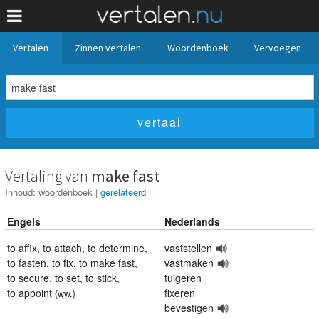
Vertalen
Zinnen vertalen
Woordenboek
Vervoegen
Vertaling van
make fast
Inhoud:
woordenboek
|
gerelateerd
Engels
Nederlands
to affix
,
to attach
,
to determine
,
vaststellen
to fasten
,
to fix
,
to make fast
,
vastmaken
to secure
,
to set
,
to stick
,
tuigeren
to appoint
fixeren
{ww.}
bevestigen